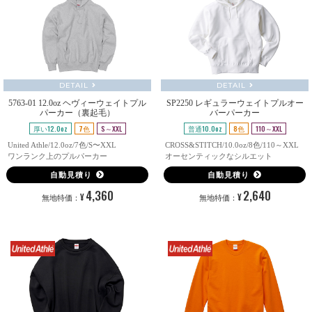
DETAIL
DETAIL
5763-01 12.0oz ヘヴィーウェイトプル
SP2250 レギュラーウェイトプルオー
パーカー（裏起毛）
バーパーカー
厚い12.0oz
7色
S～XXL
普通10.0oz
8色
110～XXL
United Athle/12.0oz/7色/S〜XXL
CROSS&STITCH/10.0oz/8色/110～XXL
ワンランク上のプルパーカー
オーセンティックなシルエット
自動見積り
自動見積り
4,360
2,640
¥
¥
無地特価：
無地特価：