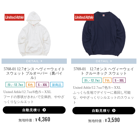
DETAIL
DETAIL
5768-01 12.7オンス ヘヴィーウェイト
5769-01 12.7オンス ヘヴィーウェイ
スウェット プルオーバー（裏パイ
ト クルーネック スウェット
ル）
厚い 12.7oz
7色
S～XXL
厚い 12.7oz
6色
S～XXL
新商品
United Athle/12.7oz/7色/S～XXL
United Athle/12.7oz/6色/S～XXL
ふっくら生地でデイリーに着回し可能
フードの形状がきれいで立体的、ややざ
な、ややざっくりシルエットのスウェッ
っくりなシルエット
ト
自動見積り
自動見積り
4,360
3,590
¥
¥
無地特価：
無地特価：