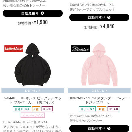
Printstar/8.4oz/14色/100〜2XL
United Athle/10.0oz/2色/L～XL
軽い着心地の定番トレーナー
裏起毛ハーフジップスウェット
自動見積り
自動見積り
1,900
¥
無地特価：
4,940
¥
無地特価：
DETAIL
DETAIL
5204-01 10.0オンス ビッグシルエッ
00189-NNZ 9.7oz スタンダードWフー
ト プルパーカー（裏パイル）
ドジップパーカー
普通10.0oz
3色
M～XL
薄い9.7oz
16色
XS~4XL
オーバーサイズ
Printstar/9.7oz/16色/XS〜4XL
厚手のジップパーカー
United Athle/10.0oz/3色/M～XL
裾まわりのシルエットが浮かないように
自動見積り
絞り込んだ裾口や、ほどよい溜まり感の