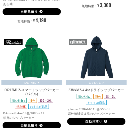
3,300
ある袖
¥
無地特価：
自動見積り
4,190
¥
無地特価：
DETAIL
DETAIL
00217MLZ-スマートジップパーカー
338AMZ-4.4ozドライジップパーカー
(パイル)
薄い4.4oz
15色
SS～5L
薄い8.4oz
16色
100～2XL
おすすめ商品
特急OK
おすすめ商品
glimmer/338AMZ 15色/SS〜5L
Printstar/8.4oz/16色/100〜2XL
紫外線対策抜群のジップパーカー
細身のジップパーカー
自動見積り
自動見積り