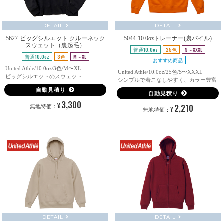
DETAIL
DETAIL
5627-ビッグシルエット クルーネック
5044-10.0ozトレーナー(裏パイル)
スウェット（裏起毛）
普通10.0oz
25色
S～XXXL
普通10.0oz
3色
M～XL
おすすめ商品
United Athle/10.0oz/3色/M〜XL
United Athle/10.0oz/25色/S〜XXXL
ビッグシルエットのスウェット
シンプルで着こなしやすく、カラー豊富
自動見積り
自動見積り
3,300
¥
2,210
無地特価：
¥
無地特価：
DETAIL
DETAIL