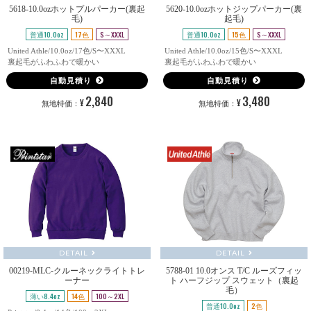
5618-10.0ozホットプルパーカー(裏起
5620-10.0ozホットジップパーカー(裏
毛)
起毛)
普通10.0oz
17色
S～XXXL
普通10.0oz
15色
S～XXXL
United Athle/10.0oz/17色/S〜XXXL
United Athle/10.0oz/15色/S〜XXXL
裏起毛がふわふわで暖かい
裏起毛がふわふわで暖かい
自動見積り
自動見積り
2,840
3,480
¥
¥
無地特価：
無地特価：
DETAIL
DETAIL
00219-MLC-クルーネックライトトレ
5788-01 10.0オンス T/C ルーズフィッ
ーナー
ト ハーフジップ スウェット（裏起
毛）
薄い8.4oz
14色
100～2XL
普通10.0oz
2色