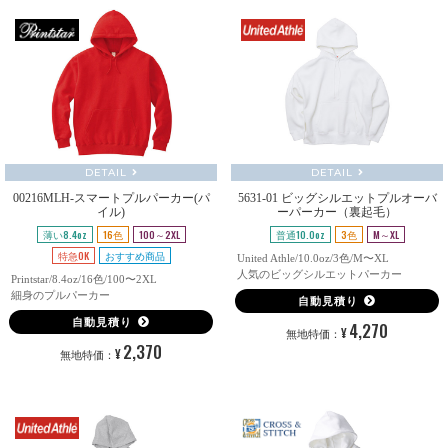
DETAIL
DETAIL
00216MLH-スマートプルパーカー(パ
5631-01 ビッグシルエットプルオーバ
イル)
ーパーカー（裏起毛）
薄い8.4oz
16色
100～2XL
普通10.0oz
3色
M～XL
特急OK
おすすめ商品
United Athle/10.0oz/3色/M〜XL
人気のビッグシルエットパーカー
Printstar/8.4oz/16色/100〜2XL
細身のプルパーカー
自動見積り
自動見積り
4,270
¥
無地特価：
2,370
¥
無地特価：