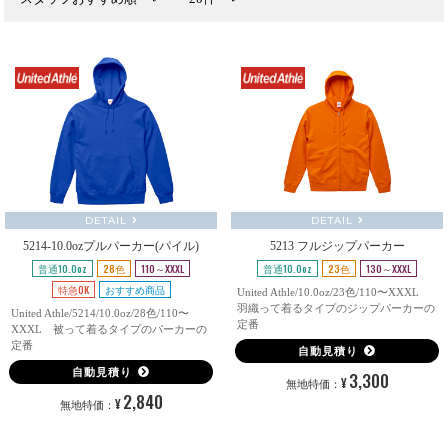
DETAIL
DETAIL
5214-10.0ozプルパーカー(パイル)
5213 フルジップパーカー
普通10.0oz
28色
110～XXXL
普通10.0oz
23色
130～XXXL
特急OK
おすすめ商品
United Athle/10.0oz/23色/110〜XXXL
羽織って着るタイプのジップパーカーの
United Athle/5214/10.0oz/28色/110〜
定番
XXXL 被って着るタイプのパーカーの
定番
自動見積り
自動見積り
3,300
¥
無地特価：
2,840
¥
無地特価：