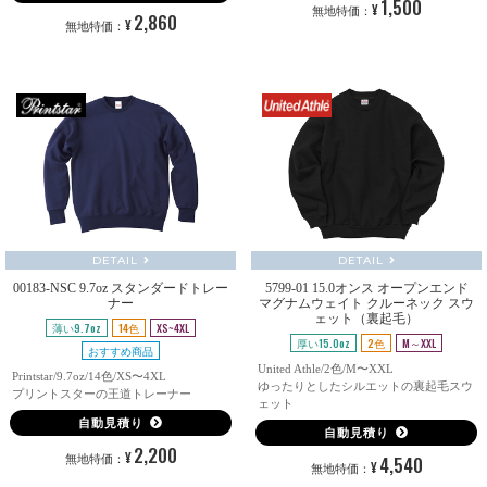
1,500
¥
無地特価：
2,860
¥
無地特価：
DETAIL
DETAIL
00183-NSC 9.7oz スタンダードトレー
5799-01 15.0オンス オープンエンド
ナー
マグナムウェイト クルーネック スウ
ェット（裏起⽑）
薄い9.7oz
14色
XS~4XL
厚い15.0oz
2色
M～XXL
おすすめ商品
United Athle/2色/M〜XXL
Printstar/9.7oz/14色/XS〜4XL
ゆったりとしたシルエットの裏起毛スウ
プリントスターの王道トレーナー
ェット
自動見積り
自動見積り
2,200
¥
4,540
無地特価：
¥
無地特価：