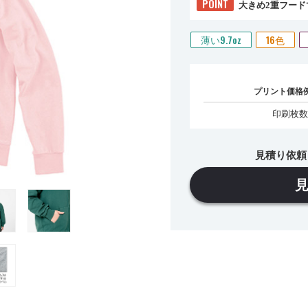
POINT
大きめ2重フー
薄い9.7oz
16色
プリント価格
印刷枚数
見積り依頼