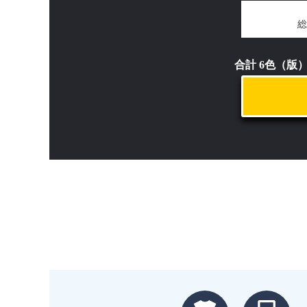
総
合計 6色（版