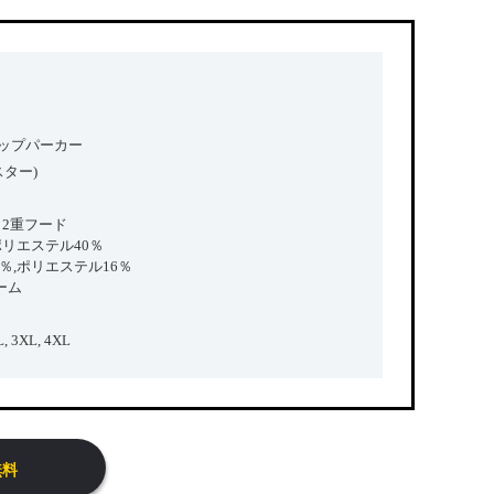
ジップパーカー
トスター)
裏毛 2重フード
ポリエステル40％
％,ポリエステル16％
ーム
XL, 3XL, 4XL
無料