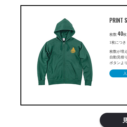
PRINT 
40
枚数
枚
1枚につ
枚数が増
自動見積
ボタンよ
入