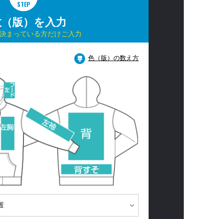
STEP
数（版）を入力
決まっている方だけご入力
色（版）の数え方