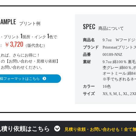
SAMPLE
プリント例
SPEC
商品について
1
1
・プリント
箇所・インク
色で
商品名
9.7oz Wフード
￥3,720
き：
（版代含む）
ブランド
Printstar(プリン
品番
00189-NNZ
えれば、さらにお得に！
りの【お問い合わせ・見積り依頼】
素材
9.7oz 綿100％ 
りお問い合わせください。
杢グレー:綿60％,
オートミール:綿84
稿フォーマットはこちら
※手でちぎれるネ
カラー
16色
サイズ
XS, S, M, L, XL, 2
見積り依頼はこちら
見積り依頼・お問い合わせも！全て