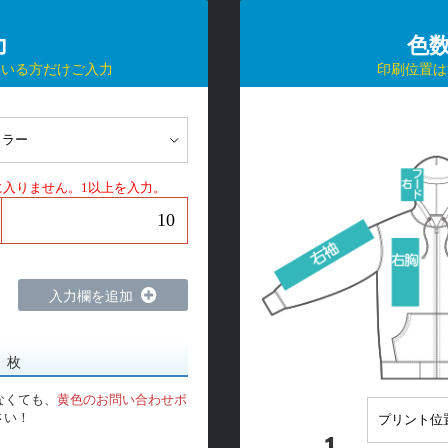
力
色
ている方だけご入力
印刷位置は
に入りません。1以上を入力。
入力欄を追加
0
枚
なくても、
黄色のお問い合わせボ
さい！