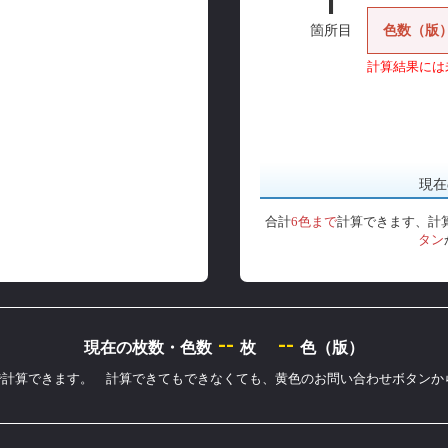
1
色数（版
箇所目
計算結果には
現在
合計
6色まで
計算できます、計
タン
--
--
現在の枚数・色数
枚
色（版）
まで計算できます。 計算できてもできなくても、黄色のお問い合わせボタン