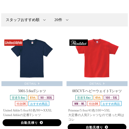
DETAIL
DETAIL
5001-5.6ozTシャツ
085CVT-ヘビーウェイトTシャツ
普通 5.6oz
61色
90～XXXL
普通 5.6oz
41色
100～5XL
特急OK
おすすめ商品
WM～WL
特急OK
おすすめ商品
United Athle/5.6oz/61色/90〜XXXL
Printstar/5.6oz/41色/100〜5XL
United Athleの定番Tシャツ
大定番の人気Tシャツなので迷った時は
コレ
自動見積り
自動見積り