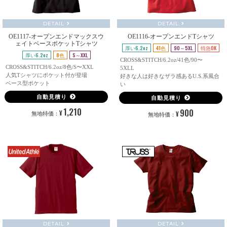
DETAIL
DETAIL
OE1117-オープンエンドマックスウ
OE1116-オープンエンドTシャツ
ェイトベースポケットTシャツ
厚い6.2oz
41色
90～5XL
特急OK
厚い6.2oz
8色
S～XXL
CROSS&STITCH/6.2oz/41色/90〜
CROSS&STITCH/6.2oz/8色/S〜XXL
5XLL
人気Tシャツにポケット付が登場
好きな人は好きなザラ感あるU.S.系風合
ベース型ポケット
い
自動見積り
自動見積り
1,210
900
¥
¥
無地特価：
無地特価：
DETAIL
DETAIL