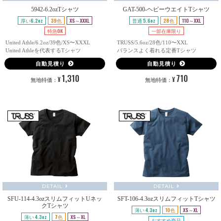
5942-6.2ozTシャツ
GAT-500-ヘビーウエイトTシャツ
厚い6.2oz
39色
XS～XXXL
普通 5.6oz
28色
110～XXL
特急OK
一部在庫限り
United Athle/6.2oz/39色/XS〜XXXL
TRUSS/5.6oz/28色/110〜XXL
United Athleを代表するTシャツ
バランスよく着れる定番Tシャツ
自動見積り
自動見積り
1,310
710
¥
¥
無地特価：
無地特価：
DETAIL
DETAIL
SFU-114-4.3ozスリムフィットUネッ
SFT-106-4.3ozスリムフィットTシャツ
クTシャツ
薄い 4.3oz
10色
XS～XL
薄い 4.3oz
7色
XS～XL
おすすめ商品