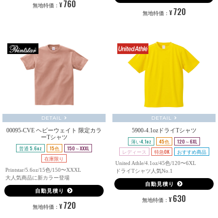
760
¥
無地特価：
720
¥
無地特価：
DETAIL
DETAIL
00095-CVE ヘビーウェイト 限定カラ
5900-4.1ozドライTシャツ
ーTシャツ
薄い4.1oz
45色
120～6XL
普通 5.6oz
15色
150～XXXL
レディース
特急OK
おすすめ商品
在庫限り
United Athle/4.1oz/45色/120〜6XL
Printstar/5.6oz/15色/150〜XXXL
ドライTシャツ人気No.1
大人気商品に新カラー登場
自動見積り
自動見積り
630
¥
無地特価：
720
¥
無地特価：