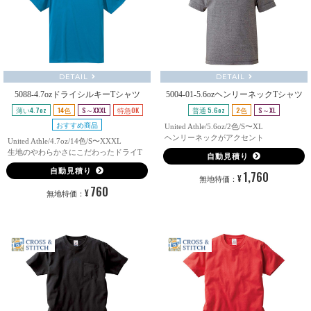
DETAIL
DETAIL
5088-4.7ozドライシルキーTシャツ
5004-01-5.6ozヘンリーネックTシャツ
薄い4.7oz
14色
S～XXXL
特急OK
普通 5.6oz
2色
S～XL
おすすめ商品
United Athle/5.6oz/2色/S〜XL
ヘンリーネックがアクセント
United Athle/4.7oz/14色/S〜XXXL
生地のやわらかさにこだわったドライT
自動見積り
自動見積り
1,760
¥
無地特価：
760
¥
無地特価：