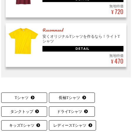
無地特価
720
¥
Recommend
安くオリジナルTシャツを作るなら！ライトT
シャツ
DETAIL
無地特価
470
¥
Tシャツ
長袖Tシャツ
タンクトップ
ドライTシャツ
キッズTシャツ
レディースTシャツ