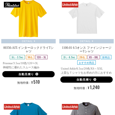
DETAIL
DETAIL
00350-AIT-インターロックドライTシ
1100-01 6.5オンス ファインジャージ
ャツ
ーTシャツ
薄い 3.5oz
18色
120～3L
厚い 6.5oz
20色
XS～XXL
新商品
おすすめ商品
Printstar/3.5oz/18色/120〜3L
伸縮性に優れたスムース編み
United Athle/6.5oz/20色/XS～XXL
上質なＴシャツをお求めの方におすすめ
自動見積り
自動見積り
510
¥
無地特価：
1,240
¥
無地特価：