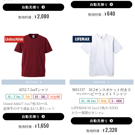
自動見積り
自動見積り
640
¥
2,080
無地特価：
¥
無地特価：
DETAIL
DETAIL
4252-7.1ozTシャツ
MS1157 10.2オンスポケット付きス
ーパーヘビーウェイトＴシャツ
厚い7.1oz
7色
XS～XXL
特急OK
厚い10.2oz
13色
S～XXXL
United Athle/7.1oz/7色/XS〜3L
LIFEMAX/10.2oz/13色/S~XXXL
超厚手のザラ感あるU.S.系Tシャツ
カラー展開がオシャレ
自動見積り
自動見積り
1,650
¥
無地特価：
2,320
¥
無地特価：