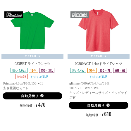
DETAIL
DETAIL
083BBT-ライトTシャツ
00300ACT-4.4ozドライTシャツ
薄い 4.0oz
18色
150～XXL
薄い4.4oz
51色
100～7L
WM～WL
特急OK
おすすめ商品
おすすめ商品
Printstar/4.0oz/18色/150〜3L
glimmer/300ACT/4.4oz/51色
安さ重視ならコレ
100〜7L・WM〜WL
キッズ・レディースサイズ・ビッグサイ
自動見積り
ズ有
470
¥
自動見積り
無地特価：
610
¥
無地特価：