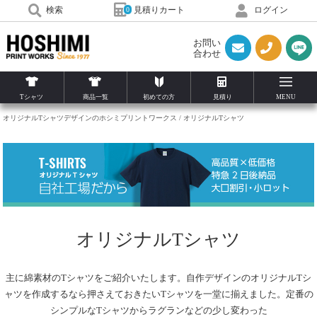
見積りカート
検索
ログイン
0
お問い
合わせ
Tシャツ
商品一覧
初めての方
見積り
MENU
オリジナルTシャツデザインのホシミプリントワークス
オリジナルTシャツ
オリジナルTシャツ
主に綿素材のTシャツをご紹介いたします。自作デザインのオリジナルTシ
ャツを作成するなら押さえておきたいTシャツを一堂に揃えました。定番の
シンプルなTシャツからラグランなどの少し変わった