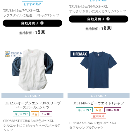
おすすめ商品
TRUSS/4.3oz/10色/XS〜XL
TRUSS/4.3oz/7色/XS〜XL
すっきりきれいに見えるスリムTシャツ
ラフスタイルに最適、UネックTシャツ
自動見積り
自動見積り
800
¥
無地特価：
900
¥
無地特価：
DETAIL
DETAIL
OE1230-オープンエンド3/4スリーブ
MS1149-ヘビーウエイトTシャツ
ベースボールTシャツ
厚い6.2oz
17色
100～XXXL
厚い6.2oz
8色
S～XXL
在庫限り
CROSS&STITCH/6.2oz/8色/S〜XXL
LIFEMAX/6.2oz/17色/100〜XXXL
シルエットにこだわったベースボールT
タフなシンプルTシャツ
シャツ