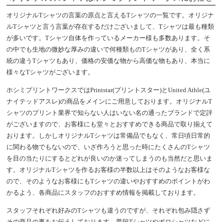
オリジナルTシャツの言葉の原点と言えるTシャツの一覧です。オリジナ
ルTシャツと言う言葉が存在するだけございまして、Tシャツは最も種類
が多いです。Tシャツ自体を作っているメーカー様も多数あります。そ
の中でも生地の微妙な厚みの違いで何種類ものTシャツがあり、全く系
統の違うTシャツもあり、価格の安価な物から高価な物もあり、本当に
様々なTシャツがございます。
ホシミプリントワークスではPrintstar(プリントスター)とUnited Athle(ユ
ナイテッドアスレ)の商品をメインにご用意しております。オリジナルT
シャツのプリント業界で知らない人はいない名の通ったブランドで定評
がございますので、お客様にも堂々とおすすめできる商品で取り揃えて
おります。しかしオリジナルTシャツは常備品でもなく、常日頃日常的
に関わる物でもないので、いざ作ろうと思った時にたくさんのTシャツ
を目の当たりにするとどれが良いのか迷ってしまうのも当然だと思いま
す。オリジナルTシャツを作るお客様の半数以上はそのようなお客様な
ので、そのようなお客様にもTシャツの違いやおすすめのポイントがわ
かるよう、各商品にスタッフのおすすめ情報を掲載しております。
スタッフそれぞれ好みのTシャツも違うのですが、それぞれ包み隠さず
その商品の事をお伝えしております。普段Tシャツやポロシャツなどに