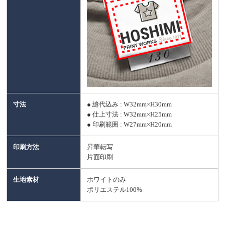
寸法
● 縫代込み : W32mm×H30mm
● 仕上寸法 : W32mm×H25mm
● 印刷範囲 : W27mm×H20mm
印刷方法
昇華転写
片面印刷
生地素材
ホワイトのみ
ポリエステル100%