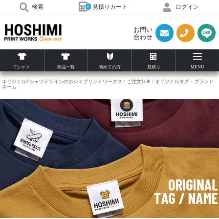
見積りカート
検索
ログイン
0
お問い
合わせ
Tシャツ
商品一覧
初めての方
見積り
MENU
オリジナルTシャツデザインのホシミプリントワークス
ご注文TOP
オリジナルタグ・ブランド
ネーム