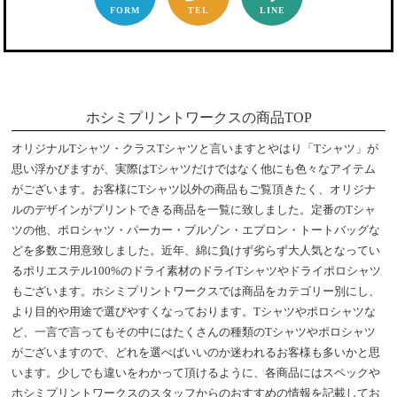
FORM
TEL
LINE
ホシミプリントワークスの商品TOP
オリジナルTシャツ・クラスTシャツと言いますとやはり「Tシャツ」が
思い浮かびますが、実際はTシャツだけではなく他にも色々なアイテム
がございます。お客様にTシャツ以外の商品もご覧頂きたく、オリジナ
ルのデザインがプリントできる商品を一覧に致しました。定番のTシャ
ツの他、ポロシャツ・パーカー・ブルゾン・エプロン・トートバッグな
どを多数ご用意致しました。近年、綿に負けず劣らず大人気となってい
るポリエステル100%のドライ素材のドライTシャツやドライポロシャツ
もございます。ホシミプリントワークスでは商品をカテゴリー別にし、
より目的や用途で選びやすくなっております。Tシャツやポロシャツな
ど、一言で言ってもその中にはたくさんの種類のTシャツやポロシャツ
がございますので、どれを選べばいいのか迷われるお客様も多いかと思
います。少しでも違いをわかって頂けるように、各商品にはスペックや
ホシミプリントワークスのスタッフからのおすすめの情報を記載してお