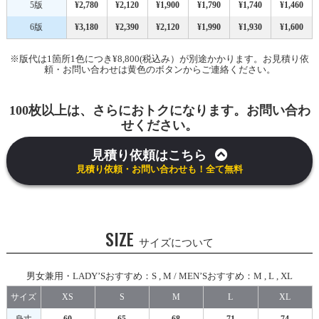
5版
¥2,780
¥2,120
¥1,900
¥1,790
¥1,740
¥1,460
6版
¥3,180
¥2,390
¥2,120
¥1,990
¥1,930
¥1,600
※版代は1箇所1色につき¥8,800(税込み）が別途かかります。お見積り依
頼・お問い合わせは黄色のボタンからご連絡ください。
100枚以上は、さらにおトクになります。お問い合わ
せください。
見積り依頼はこちら
見積り依頼・お問い合わせも！全て無料
SIZE
サイズについて
男女兼用・LADY’Sおすすめ：S , M / MEN’Sおすすめ：M , L , XL
サイズ
XS
S
M
L
XL