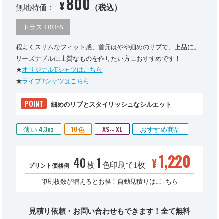
800
¥
無地特価：
（税込）
トラス TRUSS
程よくスリムなフィット感、首元はやや細めのリブで、上品に。
リーズナブルに上質なものを作りたい方におすすめです！
★
オリジナルTシャツはこちら
★
ライブTシャツはこちら
POINT
細めのリブとスタイリッシュなシルエット
薄い 4.3oz
10色
XS～XL
おすすめ商品
1,220
40
1
¥
枚
色印刷で1枚
プリント価格例
印刷枚数が増えるとお得！自動見積りは↓こちら
見積り依頼・お問い合わせもできます！全て無料