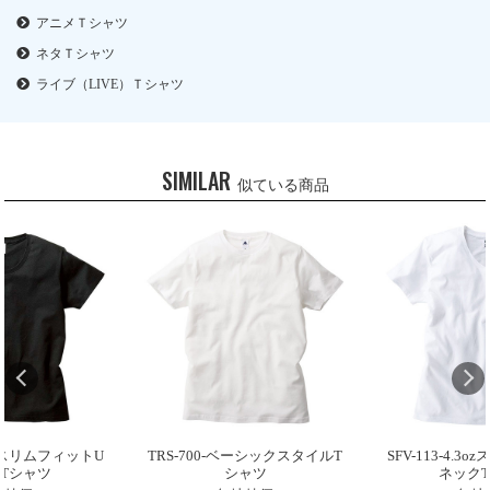
アニメＴシャツ
ネタＴシャツ
ライブ（LIVE）Ｔシャツ
SIMILAR
似ている商品
.3ozスリムフィットU
TRS-700-ベーシックスタイルT
SFV-113-4.
Tシャツ
シャツ
ネック