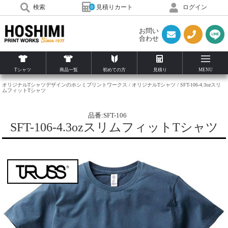
見積りカート
検索
ログイン
0
お問い
合わせ
Tシャツ
商品一覧
初めての方
見積り
MENU
オリジナルTシャツデザインのホシミプリントワークス
オリジナルTシャツ
SFT-106-4.3ozスリ
ムフィットTシャツ
品番:SFT-106
SFT-106-4.3ozスリムフィットTシャツ