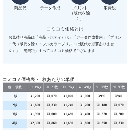
商品代
データ作成
プリント
消費税
（版代を除
く）
コミコミ価格とは
お見積り商品は「商品（ボディ）代」「データ作成費用」「プリン
ト代（版代を除く・フルカラープリントは版代が必要ありませ
ん）」「消費税」すべてコミコミ価格でございます。
コミコミ価格表・1枚あたりの単価
色・版数
10~19枚
20~29枚
30~39枚
40~49枚
50~59枚
60~99枚
1版
¥1,200
¥1,070
¥1,020
¥1,000
¥990
¥940
2版
¥1,600
¥1,330
¥1,240
¥1,200
¥1,180
¥1,070
3版
¥1,990
¥1,600
¥1,460
¥1,400
¥1,370
¥1,200
4版
¥2,390
¥1,860
¥1,680
¥1,600
¥1,550
¥1,330