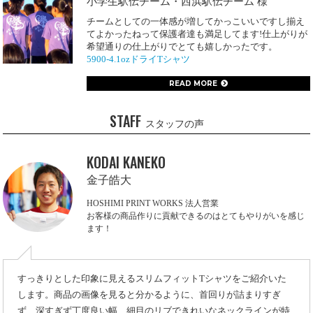
小学生駅伝チーム・西浜駅伝チーム 様
チームとしての一体感が増してかっこいいですし揃え
てよかったねって保護者達も満足してます!仕上がりが
希望通りの仕上がりでとても嬉しかったです。
5900-4.1ozドライTシャツ
READ MORE
STAFF
スタッフの声
KODAI KANEKO
金子皓大
HOSHIMI PRINT WORKS 法人営業
お客様の商品作りに貢献できるのはとてもやりがいを感じ
ます！
すっきりとした印象に見えるスリムフィットTシャツをご紹介いた
します。商品の画像を見ると分かるように、首回りが詰まりすぎ
ず、深すぎず丁度良い幅、細目のリブできれいなネックラインが特