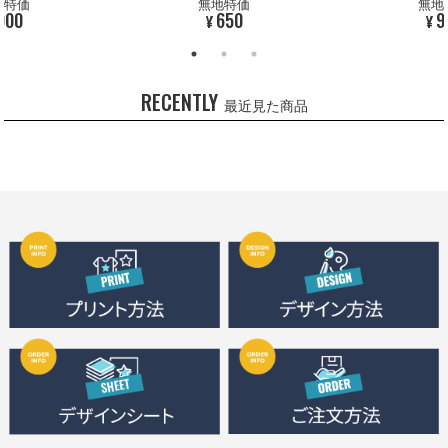
地特価
無地特価
無地
900
650
9
¥
¥
RECENTLY
最近見た商品