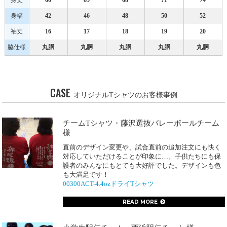
身丈
60
65
68
71
74
身幅
42
46
48
50
52
袖丈
16
17
18
19
20
脇仕様
丸胴
丸胴
丸胴
丸胴
丸胴
CASE
オリジナルTシャツのお客様事例
チームTシャツ・藤沢選抜バレーボールチーム
様
直前のデザイン変更や、試合直前の追加注文にも快く
対応していただけることが印象に…。子供たちにも保
護者のみんなにもとても大好評でした。デザインも色
も大満足です！
00300ACT-4.4ozドライTシャツ
READ MORE