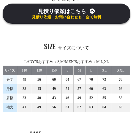
見積り依頼はこちら
見積り依頼・お問い合わせも！全て無料
SIZE
サイズについて
LADY’Sおすすめ：S,M/MEN’Sおすすめ：M,L,XL
サイズ
110
130
150
S
M
L
XL
XXL
身丈
49
56
60
64
67
70
73
76
身幅
38
45
49
54
57
60
63
66
肩幅
33
40
43
46
49
52
55
58
袖丈
41
49
56
61
62
63
64
65