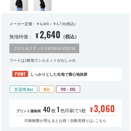
メーカー定価：￥4,400～￥4,730(税込)
2,640
¥
無地特価：
（税込）
クロス＆ステッチ CROSS & STITCH
フードは2枚地でシルエットがおしゃれ
POINT
しっかりとした生地で着心地抜群
普通10.0oz
8色
110～XXL
3,060
40
1
¥
枚
色印刷で1枚
プリント価格例
印刷枚数が増えるとお得！自動見積りは↓こちら