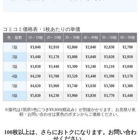
コミコミ価格表・1枚あたりの単価
色・版数
10～19枚
20～29枚
30～39枚
40～49枚
50～59枚
60～99枚
1版
¥3,040
¥2,910
¥2,860
¥2,840
¥2,830
¥2,780
2版
¥3,440
¥3,170
¥3,080
¥3,040
¥3,020
¥2,910
3版
¥3,830
¥3,440
¥3,300
¥3,240
¥3,210
¥3,040
4版
¥4,230
¥3,700
¥3,520
¥3,440
¥3,390
¥3,170
5版
¥4,620
¥3,960
¥3,740
¥3,630
¥3,580
¥3,300
6版
¥5,020
¥4,230
¥3,960
¥3,830
¥3,770
¥3,440
※版代は1箇所1色につき¥8,800(税込み）が別途かかります。お見積り依
頼・お問い合わせは黄色のボタンからご連絡ください。
100枚以上は、さらにおトクになります。お問い合わ
せください。