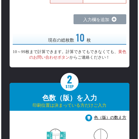
入力欄を追加
10
現在の総枚数
枚
10～99枚まで計算できます。計算できてもできなくても、
黄色
のお問い合わせボタン
からご連絡ください！
2
STEP
色数（版）を入力
印刷位置は決まっている方だけご入力
色（版）の数え方