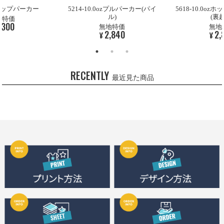
ルジップパーカー
5214-10.0ozプルパーカー(パイ
5618-10.0o
ル)
(裏
地特価
,300
無地特価
無地
2,840
2,
¥
¥
RECENTLY
最近見た商品