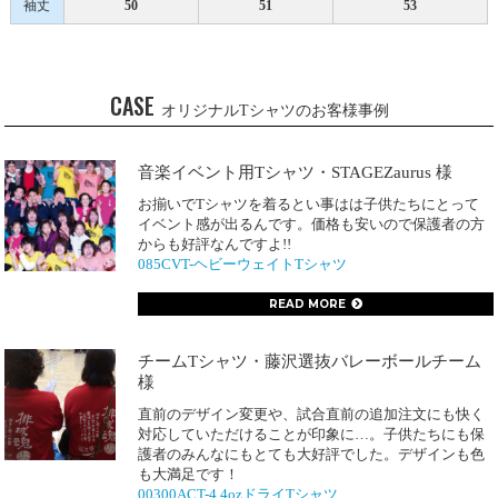
袖丈
50
51
53
CASE
オリジナルTシャツのお客様事例
音楽イベント用Tシャツ・STAGEZaurus 様
お揃いでTシャツを着るとい事はは子供たちにとって
イベント感が出るんです。価格も安いので保護者の方
からも好評なんですよ!!
085CVT-ヘビーウェイトTシャツ
READ MORE
チームTシャツ・藤沢選抜バレーボールチーム
様
直前のデザイン変更や、試合直前の追加注文にも快く
対応していただけることが印象に…。子供たちにも保
護者のみんなにもとても大好評でした。デザインも色
も大満足です！
00300ACT-4.4ozドライTシャツ