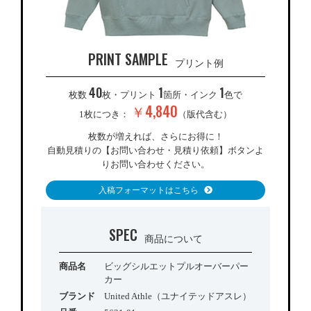
PRINT SAMPLE
プリント例
40
1
1
枚数
枚・プリント
箇所・インク
色で
￥4,840
1枚につき：
（版代含む）
枚数が増えれば、さらにお得に！
自動見積りの【お問い合わせ・見積り依頼】ボタンよ
りお問い合わせください。
入稿フォーマットはこちら
SPEC
商品について
商品名
ビッグシルエットプルオーバーパー
カー
ブランド
United Athle（ユナイテッドアスレ）