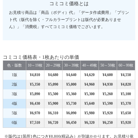
コミコミ価格とは
お見積り商品は「商品（ボディ）代」「データ作成費用」「プリン
ト代（版代を除く・フルカラープリントは版代が必要ありませ
ん）」「消費税」すべてコミコミ価格でございます。
コミコミ価格表・1枚あたりの単価
色・版数
10～19枚
20～29枚
30～39枚
40～49枚
50～59枚
60～99枚
1版
¥4,810
¥4,680
¥4,640
¥4,620
¥4,600
¥4,550
2版
¥5,350
¥5,090
¥5,000
¥4,960
¥4,930
¥4,820
3版
¥5,890
¥5,500
¥5,360
¥5,300
¥5,260
¥5,100
4版
¥6,430
¥5,900
¥5,730
¥5,640
¥5,590
¥5,370
5版
¥6,970
¥6,310
¥6,090
¥5,980
¥5,920
¥5,650
6版
¥7,510
¥6,720
¥6,450
¥6,320
¥6,250
¥5,920
※版代は1箇所1色につき¥8,800(税込み）が別途かかります。お見積り依