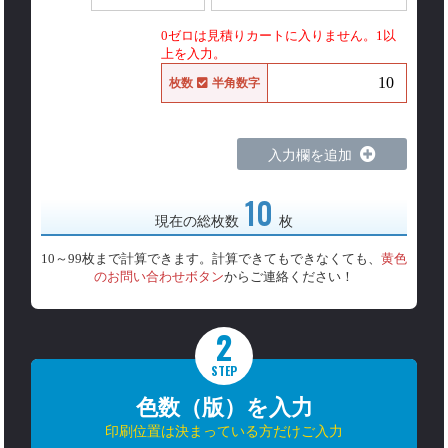
0ゼロは見積りカートに入りません。1以
上を入力。
枚数
半角数字
入力欄を追加
10
現在の総枚数
枚
10～99枚まで計算できます。計算できてもできなくても、
黄色
のお問い合わせボタン
からご連絡ください！
2
STEP
色数（版）を入力
印刷位置は決まっている方だけご入力