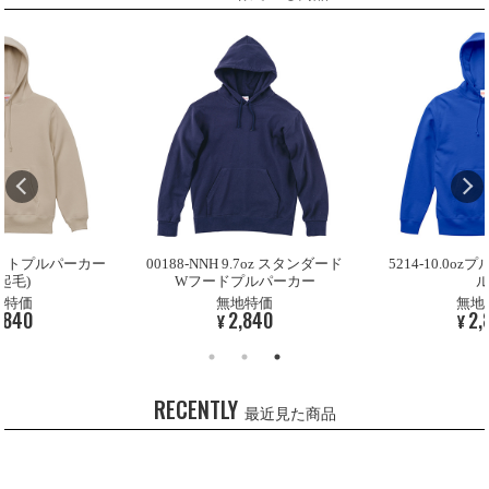
9.7oz スタンダード
5214-10.0ozプルパーカー(パイ
5618-10.0o
プルパーカー
ル)
(裏
地特価
無地特価
無地
,840
2,840
2,
¥
¥
RECENTLY
最近見た商品