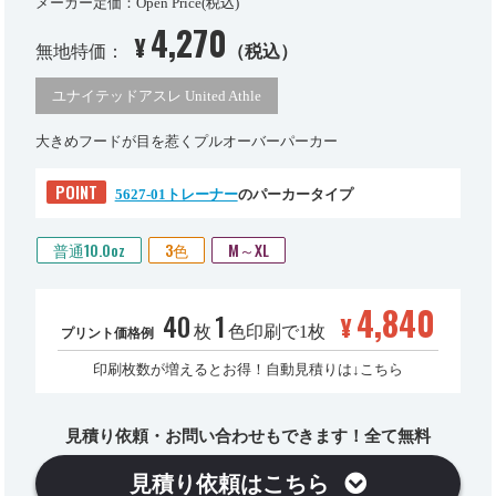
メーカー定価：Open Price(税込)
4,270
¥
無地特価：
（税込）
ユナイテッドアスレ United Athle
大きめフードが目を惹くプルオーバーパーカー
POINT
5627-01トレーナー
のパーカータイプ
普通10.0oz
3色
M～XL
4,840
40
1
¥
枚
色印刷で1枚
プリント価格例
印刷枚数が増えるとお得！自動見積りは↓こちら
見積り依頼・お問い合わせもできます！全て無料
見積り依頼はこちら