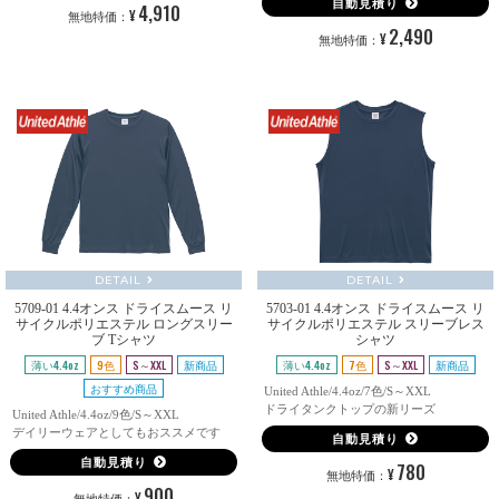
自動見積り
4,910
¥
無地特価：
2,490
¥
無地特価：
DETAIL
DETAIL
5709-01 4.4オンス ドライスムース リ
5703-01 4.4オンス ドライスムース リ
サイクルポリエステル ロングスリー
サイクルポリエステル スリーブレス
ブ Tシャツ
シャツ
薄い4.4oz
9色
S～XXL
新商品
薄い4.4oz
7色
S～XXL
新商品
おすすめ商品
United Athle/4.4oz/7色/S～XXL
ドライタンクトップの新リーズ
United Athle/4.4oz/9色/S～XXL
デイリーウェアとしてもおススメです
自動見積り
自動見積り
780
¥
無地特価：
900
¥