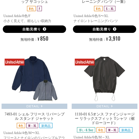
ップ サコッシュ
レーニング パンツ（一重）
8色
F
6色
S～XL
United Athle/8色/F
United Athle/6色/S〜XL
小さく見えて、頼もしい収納力
ナイロントレーニングパンツ
自動見積り
自動見積り
850
3,910
¥
¥
無地特価：
無地特価：
DETAIL
DETAIL
7493-01 シェル フリース リバーシブ
1110-01 6.5オンス ファインジャージ
ル スタンド ジャケット
ー リラックスフィット Tシャツ（裾
ドローコード）
4色
M～XL
新商品
厚い 6.5oz
6色
M～XL
新商品
United Athle/4色/M〜XL
United Athle/6色/M～XL
フリースとナイロンのリバーシブルアウ