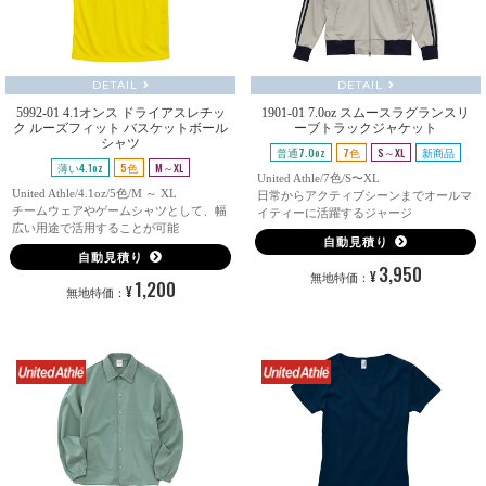
DETAIL
DETAIL
5992-01 4.1オンス ドライアスレチッ
1901-01 7.0oz スムースラグランスリ
ク ルーズフィット バスケットボール
ーブトラックジャケット
シャツ
普通7.0oz
7色
S～XL
新商品
薄い4.1oz
5色
M～XL
United Athle/7色/S〜XL
United Athle/4.1oz/5色/M ～ XL
日常からアクティブシーンまでオールマ
チームウェアやゲームシャツとして、幅
イティーに活躍するジャージ
広い用途で活用することが可能
自動見積り
自動見積り
3,950
¥
無地特価：
1,200
¥
無地特価：