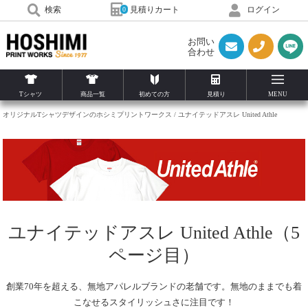
見積りカート
検索
ログイン
0
お問い
合わせ
Tシャツ
商品一覧
初めての方
見積り
MENU
オリジナルTシャツデザインのホシミプリントワークス
ユナイテッドアスレ United Athle
ユナイテッドアスレ United Athle（5
ページ目）
創業70年を超える、無地アパレルブランドの老舗です。無地のままでも着
こなせるスタイリッシュさに注目です！