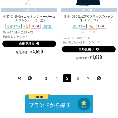
DETAIL
DETAIL
4487-01 10.0oz コットンジャージーコ
5494-04-6.2ozCVCフライスTシャツ
ーチジャケット（一重）
(レディース)
普通10.0oz
4色
M～XL
新商品
厚い6.2oz
3色
S～XL
レディース
United Athle/4色/M〜XL
綿100％ジャケット
rucca/6.2oz/3色/S〜XL
着心地が良いきれいなシルエット
自動見積り
自動見積り
4,590
¥
無地特価：
1,070
¥
無地特価：
...
3
4
5
6
7