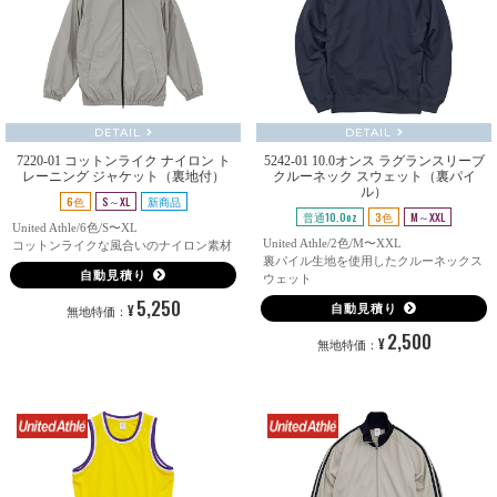
DETAIL
DETAIL
7220-01 コットンライク ナイロン ト
5242-01 10.0オンス ラグランスリーブ
レーニング ジャケット（裏地付）
クルーネック スウェット（裏パイ
ル）
6色
S～XL
新商品
普通10.0oz
3色
M～XXL
United Athle/6色/S〜XL
United Athle/2色/M〜XXL
コットンライクな風合いのナイロン素材
裏パイル生地を使用したクルーネックス
自動見積り
ウェット
5,250
¥
自動見積り
無地特価：
2,500
¥
無地特価：