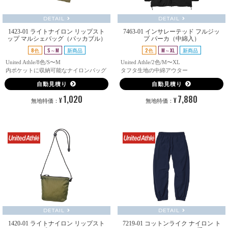
DETAIL
DETAIL
1423-01 ライトナイロン リップスト
7463-01 インサレーテッド フルジッ
ップ マルシェバッグ（パッカブル）
プ パーカ（中綿入）
8色
S～M
新商品
2色
M～XL
新商品
United Athle/8色/S〜M
United Athle/2色/M〜XL
内ポケットに収納可能なナイロンバッグ
タフタ生地の中綿アウター
自動見積り
自動見積り
1,020
7,880
¥
¥
無地特価：
無地特価：
DETAIL
DETAIL
1420-01 ライトナイロン リップスト
7219-01 コットンライク ナイロン ト