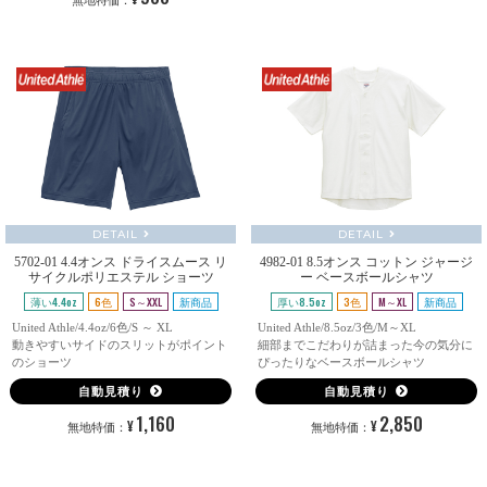
無地特価：
DETAIL
DETAIL
5702-01 4.4オンス ドライスムース リ
4982-01 8.5オンス コットン ジャージ
サイクルポリエステル ショーツ
ー ベースボールシャツ
薄い4.4oz
6色
S～XXL
新商品
厚い8.5oz
3色
M～XL
新商品
United Athle/4.4oz/6色/S ～ XL
United Athle/8.5oz/3色/M～XL
動きやすいサイドのスリットがポイント
細部までこだわりが詰まった今の気分に
のショーツ
ぴったりなベースボールシャツ
自動見積り
自動見積り
1,160
2,850
¥
¥
無地特価：
無地特価：