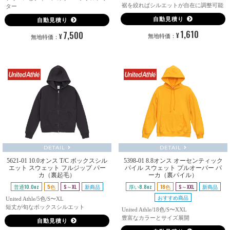
裾を絞ればシルエットが自在に調整可能
ター
自動見積り
自動見積り
1,610
7,500
¥
¥
無地特価：
無地特価：
DETAIL
DETAIL
5621-01 10.0オンス T/C ボックスシル
5398-01 8.8オンス オーセンティック
エット スウェット フルジップ パー
パイル スウェット プルオーバー パ
カ（裏起毛）
ーカ（裏パイル）
普通10.0oz
5色
S～XL
新商品
厚い8.8oz
18色
S～XXL
新商品
おすすめ商品
United Athle/5色/S〜XL
短丈が旬なボックスシルエット
United Athle/18色/S〜XXL
豊富なカラーとサイズ展開
自動見積り