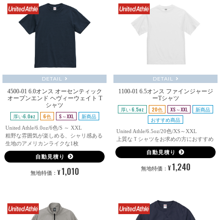
DETAIL
DETAIL
4500-01 6.0オンス オーセンティック
1100-01 6.5オンス ファインジャージ
オープンエンド ヘヴィーウェイト T
ーTシャツ
シャツ
厚い 6.5oz
20色
XS～XXL
新商品
厚い6.0oz
6色
S～XXL
新商品
おすすめ商品
United Athle/6.0oz/6色/S ～ XXL
United Athle/6.5oz/20色/XS～XXL
粗野な雰囲気が楽しめる、シャリ感ある
上質なＴシャツをお求めの方におすすめ
生地のアメリカンライクな1枚
自動見積り
自動見積り
1,240
¥
1,010
無地特価：
¥
無地特価：