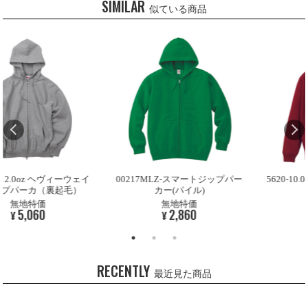
SIMILAR
似ている商品
.0oz ヘヴィーウェイ
00217MLZ-スマートジップパー
5620-10.0o
ーカ（裏起毛）
カー(パイル)
ー(裏
地特価
無地特価
無地
,060
2,860
3,
¥
¥
RECENTLY
最近見た商品