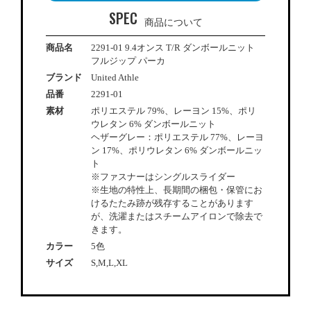
SPEC
商品について
商品名
2291-01 9.4オンス T/R ダンボールニット
フルジップ パーカ
ブランド
United Athle
品番
2291-01
素材
ポリエステル 79%、レーヨン 15%、ポリ
ウレタン 6% ダンボールニット
ヘザーグレー：ポリエステル 77%、レーヨ
ン 17%、ポリウレタン 6% ダンボールニッ
ト
※ファスナーはシングルスライダー
※生地の特性上、長期間の梱包・保管にお
けるたたみ跡が残存することがあります
が、洗濯またはスチームアイロンで除去で
きます。
カラー
5色
サイズ
S,M,L,XL