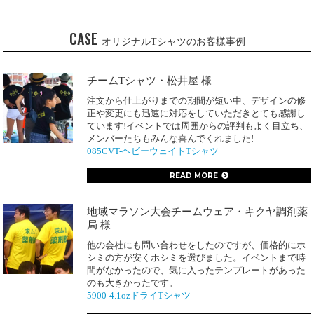
CASE
オリジナルTシャツのお客様事例
チームTシャツ・松井屋 様
注文から仕上がりまでの期間が短い中、デザインの修
正や変更にも迅速に対応をしていただきとても感謝し
ています!イベントでは周囲からの評判もよく目立ち、
メンバーたちもみんな喜んでくれました!
085CVT-ヘビーウェイトTシャツ
READ MORE
地域マラソン大会チームウェア・キクヤ調剤薬
局 様
他の会社にも問い合わせをしたのですが、価格的にホ
シミの方が安くホシミを選びました。イベントまで時
間がなかったので、気に入ったテンプレートがあった
のも大きかったです。
5900-4.1ozドライTシャツ