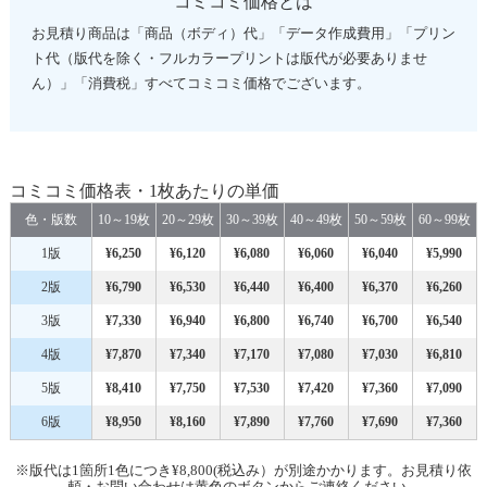
コミコミ価格とは
お見積り商品は「商品（ボディ）代」「データ作成費用」「プリン
ト代（版代を除く・フルカラープリントは版代が必要ありませ
ん）」「消費税」すべてコミコミ価格でございます。
コミコミ価格表・1枚あたりの単価
色・版数
10～19枚
20～29枚
30～39枚
40～49枚
50～59枚
60～99枚
1版
¥6,250
¥6,120
¥6,080
¥6,060
¥6,040
¥5,990
2版
¥6,790
¥6,530
¥6,440
¥6,400
¥6,370
¥6,260
3版
¥7,330
¥6,940
¥6,800
¥6,740
¥6,700
¥6,540
4版
¥7,870
¥7,340
¥7,170
¥7,080
¥7,030
¥6,810
5版
¥8,410
¥7,750
¥7,530
¥7,420
¥7,360
¥7,090
6版
¥8,950
¥8,160
¥7,890
¥7,760
¥7,690
¥7,360
※版代は1箇所1色につき¥8,800(税込み）が別途かかります。お見積り依
頼・お問い合わせは黄色のボタンからご連絡ください。