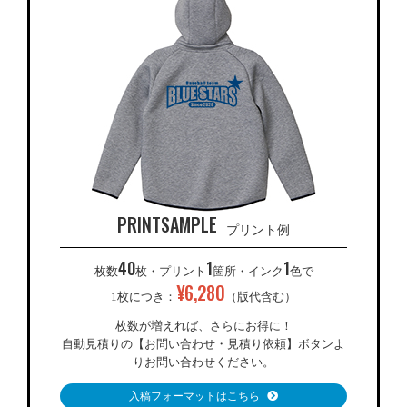
PRINTSAMPLE
プリント例
40
1
1
枚数
枚・プリント
箇所・インク
色で
¥
6,280
1枚につき：
（版代含む）
枚数が増えれば、さらにお得に！
自動見積りの【お問い合わせ・見積り依頼】ボタンよ
りお問い合わせください。
入稿フォーマットはこちら