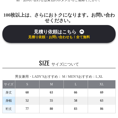
100枚以上は、さらにおトクになります。お問い合わ
せください。
見積り依頼はこちら
見積り依頼・お問い合わせも！全て無料
SIZE
サイズについて
男女兼用・LADY’Sおすすめ： M / MEN’Sおすすめ：L,XL
サイズ
S
M
L
XL
身丈
60
63
66
69
身幅
52
55
58
63
裄丈
77
80
83
86