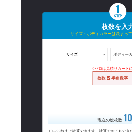
1
STEP
枚数を入
サイズ・ボディカラーは決まっ
0ゼロは見積りカート
枚数
半角数字
1
現在の総枚数
10～99枚まで計算できます。計算できてもでき