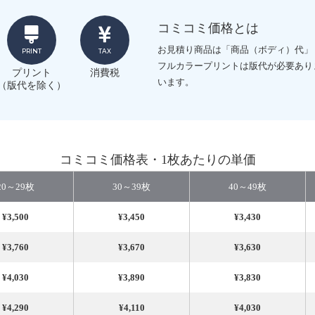
コミコミ価格とは
お見積り商品は「商品（ボディ）代」
PRINT
TAX
フルカラープリントは版代が必要あり
プリント
消費税
います。
（版代を除く）
コミコミ価格表・1枚あたりの単価
20～29枚
30～39枚
40～49枚
¥3,500
¥3,450
¥3,430
¥3,760
¥3,670
¥3,630
¥4,030
¥3,890
¥3,830
¥4,290
¥4,110
¥4,030