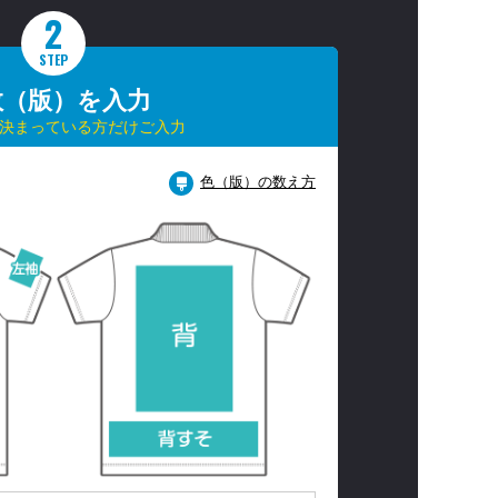
2
STEP
数（版）を入力
決まっている方だけご入力
色（版）の数え方