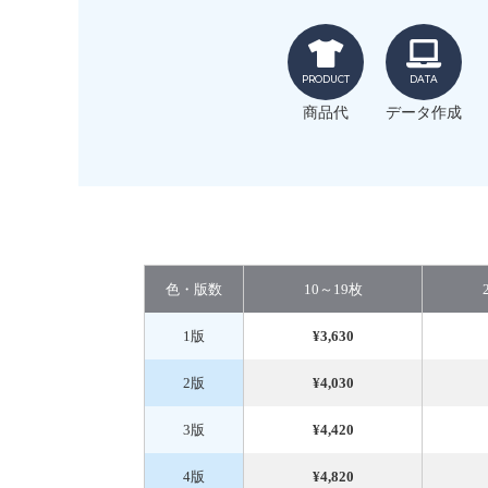
PRODUCT
DATA
商品代
データ作成
色・版数
10～19枚
1版
¥3,630
2版
¥4,030
3版
¥4,420
4版
¥4,820