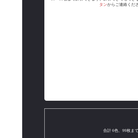
タン
からご連絡くだ
合計 6色、99枚