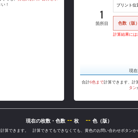
さい！
1
色数（版
箇所目
計算結果には
現在
合計
6色まで
計算できます、計
タン
--
--
現在の枚数・色数
枚
色（版）
まで計算できます。 計算できてもできなくても、黄色のお問い合わせボタン