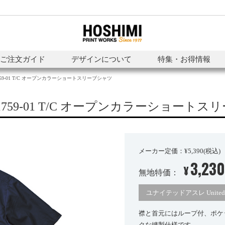
ご注文ガイド
デザインについて
特集・お得情報
759-01 T/C オープンカラーショートスリーブシャツ
1759-01 T/C オープンカラーショート
メーカー定価：¥5,390(税込)
3,23
¥
無地特価：
ユナイテッドアスレ United A
襟と首元にはループ付、ポケ
クな縫製仕様です。