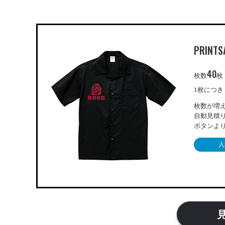
PRINTS
40
枚数
枚
1枚につき
枚数が増
自動見積
ボタンよ
入