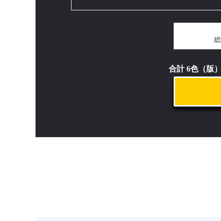
総
合計 6色（版