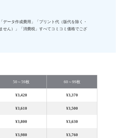
「データ作成費用」「プリント代（版代を除く・
ません）」「消費税」すべてコミコミ価格でござ
50～59枚
60～99枚
¥3,420
¥3,370
¥3,610
¥3,500
¥3,800
¥3,630
¥3,980
¥3,760