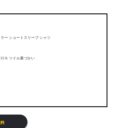
ープンカラー ショートスリーブ シャツ
 35％ ツイル裏づかい
無料