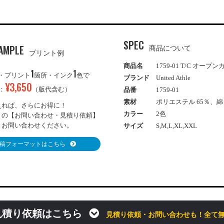
SPEC
AMPLE
商品について
プリント例
商品名
1759-01 T/C オ
1
1
・プリント
箇所・インク
色で
ブランド
United Athle
¥
3,650
：
（版代含む）
品番
1759-01
素材
ポリエステル 65％、綿
えれば、さらにお得に！
カラー
2色
りの【お問い合わせ・見積り依頼】
りお問い合わせください。
サイズ
S,M,L,XL,XXL
稿フォーマットはこちら
見積り依頼はこちら
見積り依頼・お問い合わせも！全て