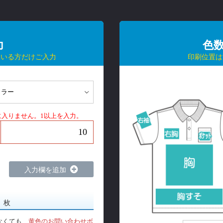
力
色
ている方だけご入力
印刷位置は
に入りません。1以上を入力。
入力欄を追加
0
枚
なくても、
黄色のお問い合わせボ