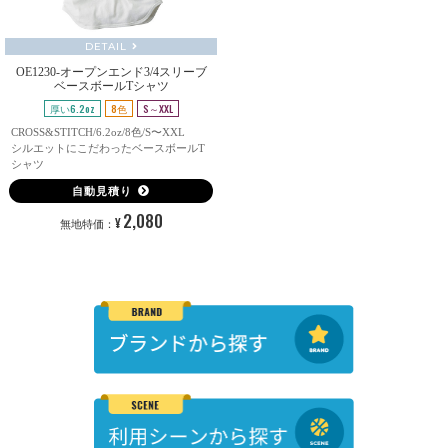
DETAIL
OE1230-オープンエンド3/4スリーブ
ベースボールTシャツ
厚い6.2oz
8色
S～XXL
CROSS&STITCH/6.2oz/8色/S〜XXL
シルエットにこだわったベースボールT
シャツ
自動見積り
2,080
¥
無地特価：