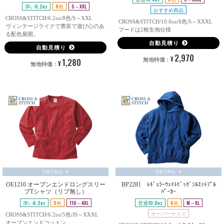
厚い6.2oz
8色
S～XXL
おすすめ商品
CROSS&STITCH/6.2oz/8色/S～XXL
CROSS&STITCH/10.0oz/6色/S～XXXL
ヴィンテージライクで豊富で遊び心のあ
フードは2枚生地仕様
る配色展開。
自動見積り
自動見積り
2,970
¥
1,280
無地特価：
¥
無地特価：
DETAIL
DETAIL
OE1210 オープンエンドロングスリー
BP2281 ﾚｷﾞｭﾗｰｳｪｲﾄﾋﾞｯｸﾞｼﾙｴｯﾄﾌﾟﾙ
ブTシャツ（リブ無し）
ﾊﾟｰｶｰ
厚い6.2oz
5色
110～4XL
普通10.0oz
6色
M～XL
オーバーサイズ
CROSS&STITCH/6.2oz/5色/JS～XXXL
オープンエンドコットン