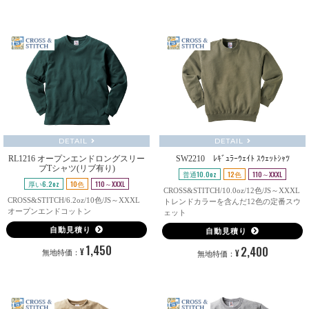
DETAIL
DETAIL
RL1216 オープンエンドロングスリー
SW2210 ﾚｷﾞｭﾗｰｳｪｲﾄ ｽｳｪｯﾄｼｬﾂ
ブTシャツ(リブ有り)
普通10.0oz
12色
110～XXXL
厚い6.2oz
10色
110～XXXL
CROSS&STITCH/10.0oz/12色/JS～XXXL
CROSS&STITCH/6.2oz/10色/JS～XXXL
トレンドカラーを含んだ12色の定番スウ
オープンエンドコットン
ェット
自動見積り
自動見積り
1,450
2,400
¥
¥
無地特価：
無地特価：