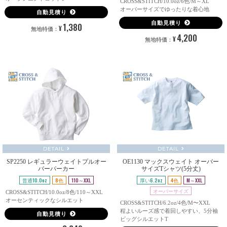
CROSS&STITCH/10.0oz/6色/M～XL
オーバーサイズでゆったりな着心地
自動見積り
自動見積り
1,380
¥
無地特価：
4,200
¥
無地特価：
DETAIL
DETAIL
SP2250 レギュラーウェイトプルオー
OE1130 マックスウェイト オーバー
バーパーカー
サイズTシャツ(5分丈)
普通10.0oz
8色
110～XXL
厚い6.2oz
4色
M～XXL
オーバーサイズ
CROSS&STITCH/10.0oz/8色/110～XXL
オーセンティックなシルエット
CROSS&STITCH/6.2oz/4色/M〜XXL
程よいルーズ感で着回しやすい、5分袖
自動見積り
ビッグシルエットT