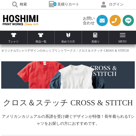
見積りカート
検索
ログイン
0
お問い
合わせ
Tシャツ
商品一覧
初めての方
見積り
MENU
オリジナルTシャツデザインのホシミプリントワークス
クロス＆ステッチ CROSS & STITCH
クロス＆ステッチ CROSS & STITCH
アメリカンカジュアルの系譜を受け継ぐデザインが特徴！長年着られるTシ
ャツをお探しの方におすすめです。