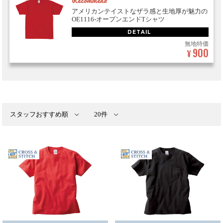
Recommend
アメリカンテイストなザラ感と生地厚が魅力の
OE1116-オープンエンドTシャツ
DETAIL
無地特価
900
¥