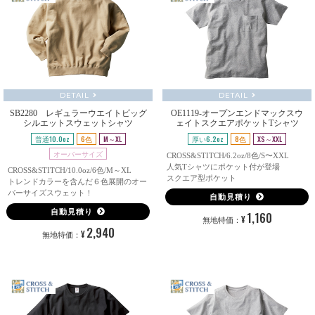
DETAIL
DETAIL
SB2280 レギュラーウエイトビッグ
OE1119-オープンエンドマックスウ
シルエットスウェットシャツ
ェイトスクエアポケットTシャツ
普通10.0oz
6色
M～XL
厚い6.2oz
8色
XS～XXL
オーバーサイズ
CROSS&STITCH/6.2oz/8色/S〜XXL
人気Tシャツにポケット付が登場
CROSS&STITCH/10.0oz/6色/M～XL
スクエア型ポケット
トレンドカラーを含んだ６色展開のオー
バーサイズスウェット！
自動見積り
自動見積り
1,160
¥
無地特価：
2,940
¥
無地特価：