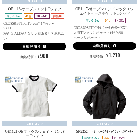
DETAIL
DETAIL
OE1116-オープンエンドTシャツ
OE1117-オープンエンドマックスウ
ェイトベースポケットTシャツ
厚い6.2oz
41色
90～5XL
特急OK
厚い6.2oz
8色
S～XXL
CROSS&STITCH/6.2oz/41色/90〜
CROSS&STITCH/6.2oz/8色/S〜XXL
5XLL
人気Tシャツにポケット付が登場
好きな人は好きなザラ感あるU.S.系風合
ベース型ポケット
い
自動見積り
自動見積り
1,210
900
¥
¥
無地特価：
無地特価：
DETAIL
DETAIL
OE1121 OEマックスウェイトリンガ
SP2252 ﾚｷﾞｭﾗｰｳｴｲﾄ ﾎﾟｹｯﾄﾚｽﾊﾟｰｶｰ
ーTシャツ
普通10.0oz
6色
S～XXXL