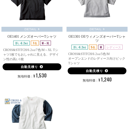
DETAIL
DETAIL
OE1401 メンズオーバーTシャツ
OE1301 OEウィメンズオーバーTシャ
ツ
厚い6.2oz
7色
M～XL
厚い6.2oz
5色
M
レディース
CROSS&STITCH/6.2oz/7色/M～XL Tシ
CROSS&STITCH/6.2oz/5色/M
ャツ1枚でもおしゃれに見える、デザイ
オープンエンドのレディース向けビック
ン性の高い1枚
Tシャツ
自動見積り
自動見積り
1,530
¥
無地特価：
1,240
¥
無地特価：