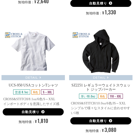
2,640
¥
無地特価：
自動見積り
1,330
¥
無地特価：
DETAIL
DETAIL
UCS-950 USAコットンTシャツ
SZ2251 レギュラーウェイトスウェッ
ト ジップパーカー
普通 8.1oz
6色
S～XXL
厚い10.0oz
6色
110～XXL
CROSS&STITCH/8.1oz/6色/S～XXL
CROSS&STITCH/10.0oz/6色/JS～XXL
インポートボディを意識したサイズ感
シンプルで様々なスタイルに合わせやす
自動見積り
い1枚
1,810
¥
自動見積り
無地特価：
3,080
¥
無地特価：