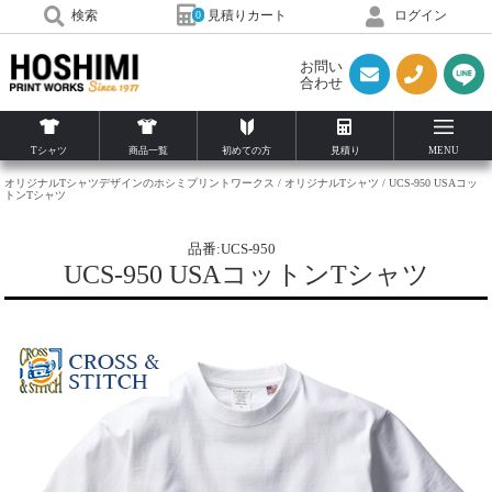
見積りカート
検索
ログイン
0
お問い
合わせ
Tシャツ
商品一覧
初めての方
見積り
MENU
オリジナルTシャツデザインのホシミプリントワークス
オリジナルTシャツ
UCS-950 USAコッ
トンTシャツ
品番:UCS-950
UCS-950 USAコットンTシャツ