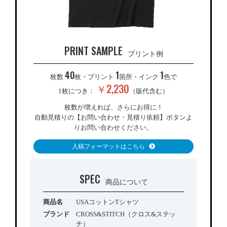
PRINT SAMPLE
プリント例
40
1
1
枚数
枚・プリント
箇所・インク
色で
￥2,230
1枚につき：
（版代含む）
枚数が増えれば、さらにお得に！
自動見積りの【お問い合わせ・見積り依頼】ボタンよ
りお問い合わせください。
入稿フォーマットはこちら
SPEC
商品について
商品名
USAコットンTシャツ
ブランド
CROSS&STITCH（クロス&ステッ
チ）