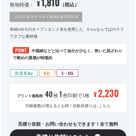
1,810
¥
無地特価：
（税込）
クロス＆ステッチ CROSS & STITCH
米綿100％のオープンエンド糸を使用した、8.1ozならではのラフ
でタフな素材感
POINT
中国綿などと比べて油分が少なく、乾いた肌ざわり
で硬めの質感が特徴的
普通 8.1oz
6色
S～XXL
2,230
40
1
¥
枚
色印刷で1枚
プリント価格例
印刷枚数が増えるとお得！自動見積りは↓こちら
見積り依頼・お問い合わせもできます！全て無料