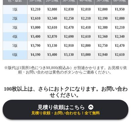
色・版数
10~19枚
20~29枚
30~39枚
40~49枚
50~59枚
60~99枚
1版
¥2,210
¥2,080
¥2,030
¥2,010
¥2,000
¥1,950
2版
¥2,610
¥2,340
¥2,250
¥2,210
¥2,190
¥2,080
3版
¥3,000
¥2,610
¥2,470
¥2,410
¥2,380
¥2,210
4版
¥3,400
¥2,870
¥2,690
¥2,610
¥2,560
¥2,340
5版
¥3,790
¥3,130
¥2,910
¥2,800
¥2,750
¥2,470
6版
¥4,190
¥3,400
¥3,130
¥3,000
¥2,940
¥2,610
※版代は1箇所1色につき¥8,800(税込み）が別途かかります。お見積り依
頼・お問い合わせは黄色のボタンからご連絡ください。
100枚以上は、さらにおトクになります。お問い合わ
せください。
見積り依頼はこちら
見積り依頼・お問い合わせも！全て無料