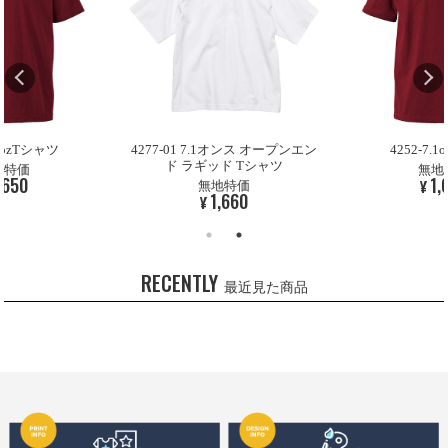
.1ozTシャツ
4277-01 7.1オンス オープンエン
4252-7.
ド ラギッド Tシャツ
地特価
無地
,650
1,
¥
無地特価
1,660
¥
RECENTLY
最近見た商品