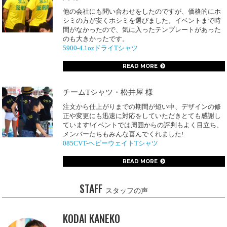
他の会社にも問い合わせをしたのですが、価格的にホ
シミの方が安くホシミを選びました。イベントまで時
間がなかったので、気に入ったテンプレートがあった
のも大きかったです。
5900-4.1ozドライTシャツ
READ MORE
チームTシャツ・松井屋 様
注文から仕上がりまでの期間が短い中、デザインの修
正や変更にも迅速に対応をしていただきとても感謝し
ています!イベントでは周囲からの評判もよく目立ち、
メンバーたちもみんな喜んでくれました!
085CVT-ヘビーウェイトTシャツ
READ MORE
STAFF
スタッフの声
KODAI KANEKO