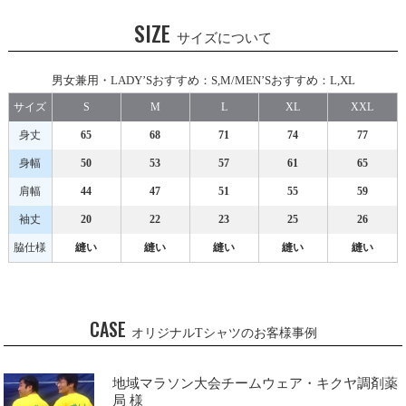
SIZE
サイズについて
男女兼用・LADY’Sおすすめ：S,M/MEN’Sおすすめ：L,XL
サイズ
S
M
L
XL
XXL
身丈
65
68
71
74
77
身幅
50
53
57
61
65
肩幅
44
47
51
55
59
袖丈
20
22
23
25
26
脇仕様
縫い
縫い
縫い
縫い
縫い
CASE
オリジナルTシャツのお客様事例
地域マラソン大会チームウェア・キクヤ調剤薬
局 様