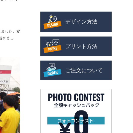
デザイン方法
しました。変
着きまし
プリント方法
ご注文について