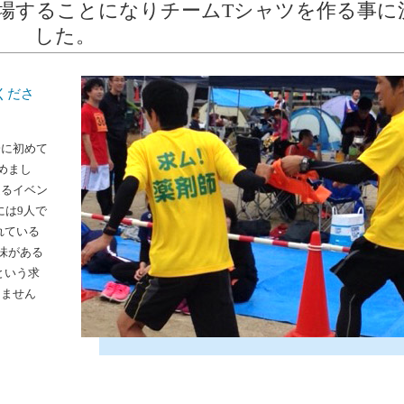
場することになりチームTシャツを作る事に
した。
くださ
会に初めて
めまし
走るイベン
には9人で
れている
味がある
という求
りません