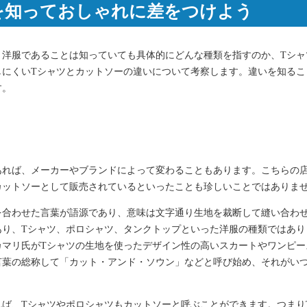
を知っておしゃれに差をつけよう
、洋服であることは知っていても具体的にどんな種類を指すのか、Tシャ
しにくいTシャツとカットソーの違いについて考察します。違いを知るこ
す。
あれば、メーカーやブランドによって変わることもあります。こちらの店
カットソーとして販売されているといったことも珍しいことではありま
を合わせた言葉が語源であり、意味は文字通り生地を裁断して縫い合わ
あり、Tシャツ、ポロシャツ、タンクトップといった洋服の種類ではあり
・カマリ氏がTシャツの生地を使ったデザイン性の高いスカートやワンピ
言葉の総称して「カット・アンド・ソウン」などと呼び始め、それがい
ば、Tシャツやポロシャツもカットソーと呼ぶことができます。つまり