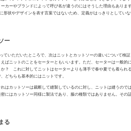
メーカーやブランドによって呼び名が違うのにはそうした理由もありま
うに形状やデザインを表す言葉ではないため、定義がはっきりとしていな
ソー
知っていただいたところで、次はニットとカットソーの違いについて検証
とえばニットのことをセーターともいいます。ただ、セーターは一般的
うか？ これに対してニットはセーターよりも薄手で春や夏でも着られ
で、どちらも基本的にはニットです。
それはカットソーは裁断して縫製しているのに対し、ニットは縫うので
厳密にはカットソー同様に製法であり、服の種類ではありません。その
まる