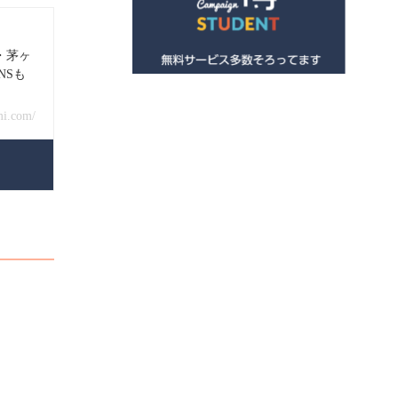
・茅ヶ
NSも
mi.com/