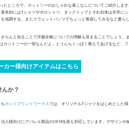
かったところで、カットソーのおしゃれな着こなしについてご紹介します
、基本的にはTシャツやポロシャツ、タンクトップとそれ自体は非常にシ
さを強調する。またスウェットパンツでちょっと着崩してみるなど夏ら
をきちんと知ることで洋服全般についての理解も深まることでしょう。
ツはカットソーの一部なんだよ」とうんちくっぽく教えてあげるなど、フ
ーカー様向けアイテムはこちら
せんか？
たち
ホシミプリントワークス
では、オリジナルTシャツをはじめとした様
法人様向けにアパレル製品のOEM生産も対応しています。デザインや