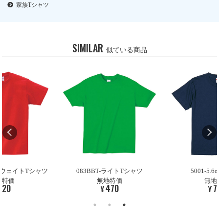
家族Tシャツ
SIMILAR
似ている商品
ビーウェイトTシャツ
083BBT-ライトTシャツ
5001-5.
地特価
無地特価
無地
720
470
7
¥
¥