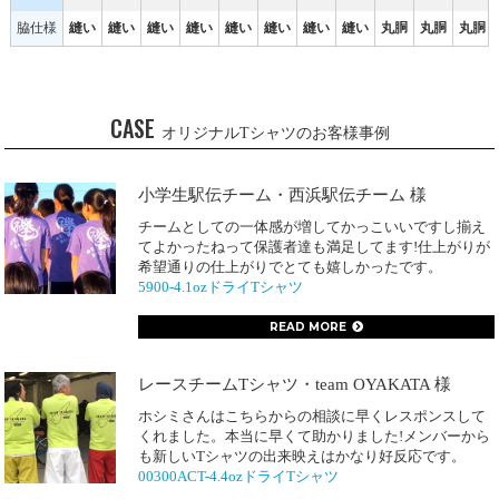
脇仕様
縫い
縫い
縫い
縫い
縫い
縫い
縫い
縫い
丸胴
丸胴
丸胴
CASE
オリジナルTシャツのお客様事例
小学生駅伝チーム・西浜駅伝チーム 様
チームとしての一体感が増してかっこいいですし揃え
てよかったねって保護者達も満足してます!仕上がりが
希望通りの仕上がりでとても嬉しかったです。
5900-4.1ozドライTシャツ
READ MORE
レースチームTシャツ・team OYAKATA 様
ホシミさんはこちらからの相談に早くレスポンスして
くれました。本当に早くて助かりました!メンバーから
も新しいTシャツの出来映えはかなり好反応です。
00300ACT-4.4ozドライTシャツ