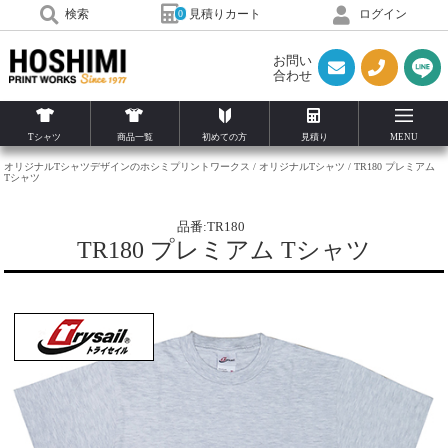
見積りカート
検索
ログイン
0
お問い
合わせ
Tシャツ
商品一覧
初めての方
見積り
MENU
オリジナルTシャツデザインのホシミプリントワークス
オリジナルTシャツ
TR180 プレミアム
Tシャツ
品番:TR180
TR180 プレミアム Tシャツ