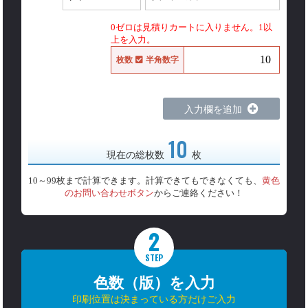
0ゼロは見積りカートに入りません。1以
上を入力。
枚数
半角数字
入力欄を追加
10
現在の総枚数
枚
10～99枚まで計算できます。計算できてもできなくても、
黄色
のお問い合わせボタン
からご連絡ください！
2
STEP
色数（版）を入力
印刷位置は決まっている方だけご入力