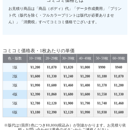
コミコミ価格とは
お見積り商品は「商品（ボディ）代」「データ作成費用」「プリン
ト代（版代を除く・フルカラープリントは版代が必要ありませ
ん）」「消費税」すべてコミコミ価格でございます。
コミコミ価格表・1枚あたりの単価
色・版数
10~19枚
20~29枚
30~39枚
40~49枚
50~59枚
60~99枚
1版
¥1,200
¥1,070
¥1,020
¥1,000
¥990
¥940
2版
¥1,600
¥1,330
¥1,240
¥1,200
¥1,180
¥1,070
3版
¥1,990
¥1,600
¥1,460
¥1,400
¥1,370
¥1,200
4版
¥2,390
¥1,860
¥1,680
¥1,600
¥1,550
¥1,330
5版
¥2,780
¥2,120
¥1,900
¥1,790
¥1,740
¥1,460
6版
¥3,180
¥2,390
¥2,120
¥1,990
¥1,930
¥1,600
※版代は1箇所1色につき¥8,800(税込み）が別途かかります。お見積り依
頼・お問い合わせは黄色のボタンからご連絡ください。