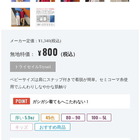
メーカー定価：¥1,340(税込)
800
¥
無地特価：
（税込）
トライセイルTrysail
ベビーサイズは肩にスナップ付きで着脱が簡単。セミコーマ糸使
用でふんわりしなやかな肌触り
POINT
ガシガシ着てもへこたれない！
厚い 5.9oz
45色
80～90
100～5L
キッズ
おすすめ商品