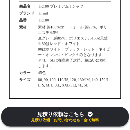
商品名
TR180 プレミアム Tシャツ
ブランド
Trisail
品番
TR180
素材
素材:綿100%(オートミール:綿95%、ポリ
エステル5%
杢グレー:綿85%、ポリエステル15%)天竺
※80はレッド・ホワイト
90はホワイト・ブラック・レッド・ネイビ
ー・オレンジ・ピンクのみとなります。
※4L・5Lは在庫終了次第、脇ぬいに移行
します。
カラー
45色
サイズ
80, 90, 100, 110/JS, 120, 130/JM, 140, 150/J
L, S, M, L, XL, XXL(3L), 4L, 5L
見積り依頼はこちら
見積り依頼・お問い合わせも！全て無料