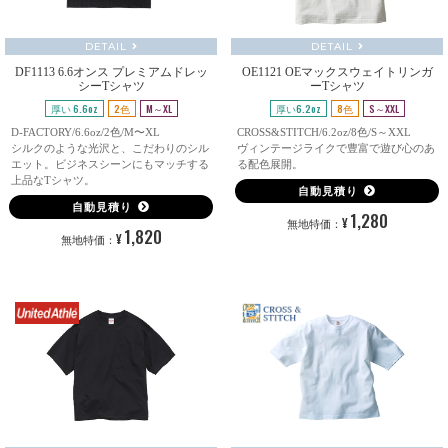
DETAIL
DETAIL
DF1113 6.6オンス プレミアムドレッ
OE1121 OEマックスウェイトリンガ
シーTシャツ
ーTシャツ
厚い 6.6oz
2色
M～XL
厚い6.2oz
8色
S～XXL
D-FACTORY/6.6oz/2色/M〜XL
CROSS&STITCH/6.2oz/8色/S～XXL
シルクのような光沢と、こだわりのシル
ヴィンテージライクで豊富で遊び心のあ
エット。ビジネスシーンにもマッチする
る配色展開。
上品なTシャツ。
自動見積り
自動見積り
1,280
¥
無地特価：
1,820
¥
無地特価：