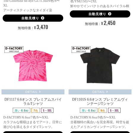
The Colortone tie-dye Co./5.3oz/6色/S〜
色/YM(150)〜2XL
XL
鮮やかでインパクトのあるスパイラル柄
アーティスティックなタイダイ染
自動見積り
自動見積り
2,450
¥
無地特価：
3,470
¥
無地特価：
DETAIL
DETAIL
DF1117 6.6オンス プレミアムスパイ
DF1101S 6.6オンス プレミアムヴィ
ラルTシャツ
ンテージTシャツ
厚い 6.6oz
7色
S～XXL
厚い 6.6oz
9色
S～XXL
D-FACTORY/6.6oz/7色/S〜XXL
D-FACTORY/6.6oz/9色/S〜XXL
カラフルな模様はまるでアート。日常に
古着独特の風合いを完全再現。時空を超
遊び心を添えるタイダイTシャツ。
えたアメリカンヴィンテージTシャツ。