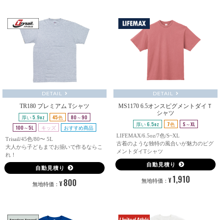
DETAIL
DETAIL
TR180 プレミアム Tシャツ
MS1170 6.5オンスピグメントダイＴ
シャツ
厚い 5.9oz
45色
80～90
厚い 6.5oz
7色
S～XL
100～5L
キッズ
おすすめ商品
LIFEMAX/6.5oz/7色/S~XL
Trisail/45色/80〜 5L
古着のような独特の風合いが魅力のピグ
大人から子どもまでお揃いで作るならこ
メントダイTシャツ
れ！
自動見積り
自動見積り
1,910
¥
800
無地特価：
¥
無地特価：