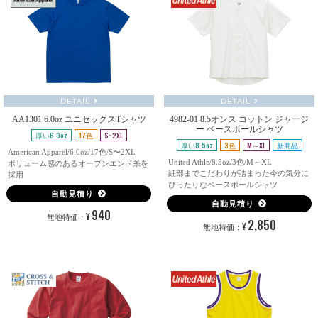
DETAIL
DETAIL
AA1301 6.0oz ユニセックスTシャツ
4982-01 8.5オンス コットン ジャージ
ー ベースボールシャツ
厚い6.0oz
17色
S~2XL
厚い8.5oz
3色
M～XL
新商品
American Apparel/6.0oz/17色/S〜2XL
United Athle/8.5oz/3色/M～XL
ボリューム感のあるオープンエンド糸を
細部までこだわりが詰まった今の気分に
採用
ぴったりなベースボールシャツ
自動見積り
自動見積り
940
¥
無地特価：
2,850
¥
無地特価：