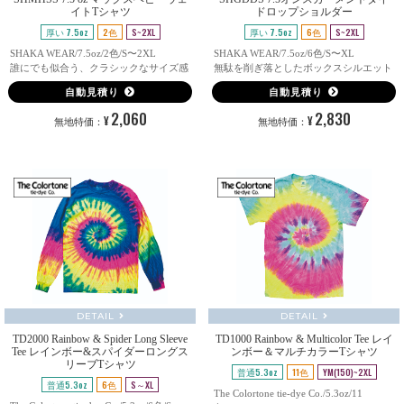
イトTシャツ
ドロップショルダー
厚い 7.5oz
2色
S~2XL
厚い 7.5oz
6色
S~2XL
SHAKA WEAR/7.5oz/2色/S〜2XL
SHAKA WEAR/7.5oz/6色/S〜XL
誰にでも似合う、クラシックなサイズ感
無駄を削ぎ落としたボックスシルエット
自動見積り
自動見積り
2,060
2,830
¥
¥
無地特価：
無地特価：
DETAIL
DETAIL
TD2000 Rainbow & Spider Long Sleeve
TD1000 Rainbow & Multicolor Tee レイ
Tee レインボー&スパイダーロングス
ンボー＆マルチカラーTシャツ
リーブTシャツ
普通5.3oz
11色
YM(150)~2XL
普通5.3oz
6色
S～XL
The Colortone tie-dye Co./5.3oz/11