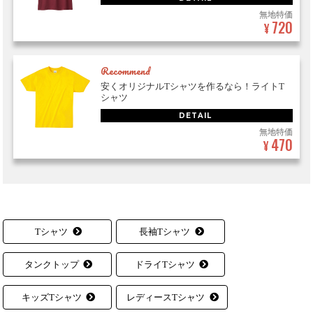
無地特価
720
¥
Recommend
安くオリジナルTシャツを作るなら！ライトT
シャツ
DETAIL
無地特価
470
¥
Tシャツ
長袖Tシャツ
タンクトップ
ドライTシャツ
キッズTシャツ
レディースTシャツ