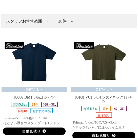
DETAIL
DETAIL
00086-DMT 5.0ozTシャツ
00108-VCT 5.6オンスVネックTシャ
ツ
普通5.0oz
24色
100～3XL
普通 5.6oz
10色
XS～3XL
特急OK
おすすめ商品
在庫限り
Printstar/5.0oz/24色/100〜3XL
Printstar/5.6oz/10色/XS〜3XL
ほどよい厚さのスタンダードTシャツ
VネックTシャツに迷ったらこれ！
自動見積り
自動見積り