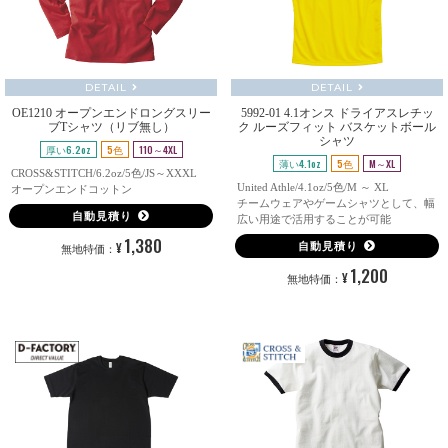
DETAIL
DETAIL
OE1210 オープンエンドロングスリー
5992-01 4.1オンス ドライアスレチッ
ブTシャツ（リブ無し）
ク ルーズフィット バスケットボール
シャツ
厚い6.2oz
5色
110～4XL
薄い4.1oz
5色
M～XL
CROSS&STITCH/6.2oz/5色/JS～XXXL
United Athle/4.1oz/5色/M ～ XL
オープンエンドコットン
チームウェアやゲームシャツとして、幅
自動見積り
広い用途で活用することが可能
1,380
¥
自動見積り
無地特価：
1,200
¥
無地特価：