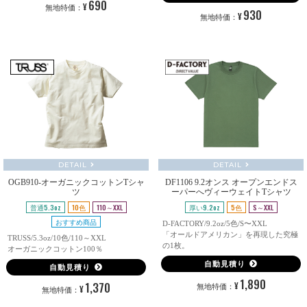
690
¥
無地特価：
930
¥
無地特価：
DETAIL
DETAIL
OGB910-オーガニックコットンTシャ
DF1106 9.2オンス オープンエンドス
ツ
ーパーへヴィーウェイトTシャツ
普通5.3oz
10色
110～XXL
厚い9.2oz
5色
S～XXL
おすすめ商品
D-FACTORY/9.2oz/5色/S〜XXL
「オールドアメリカン」を再現した究極
TRUSS/5.3oz/10色/110～XXL
の1枚。
オーガニックコットン100％
自動見積り
自動見積り
1,890
1,370
¥
無地特価：
¥
無地特価：