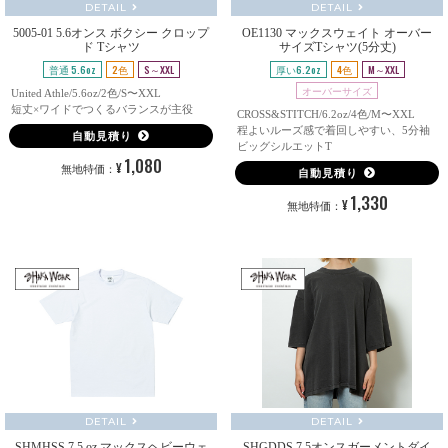
DETAIL
DETAIL
5005-01 5.6オンス ボクシー クロップ
OE1130 マックスウェイト オーバー
ド Tシャツ
サイズTシャツ(5分丈)
普通 5.6oz
2色
S～XXL
厚い6.2oz
4色
M～XXL
オーバーサイズ
United Athle/5.6oz/2色/S〜XXL
短丈×ワイドでつくるバランスが主役
CROSS&STITCH/6.2oz/4色/M〜XXL
程よいルーズ感で着回しやすい、5分袖
自動見積り
ビッグシルエットT
1,080
¥
無地特価：
自動見積り
1,330
¥
無地特価：
DETAIL
DETAIL
SHMHSS 7.5 oz マックスヘビーウェ
SHGDDS 7.5オンスガーメントダイ