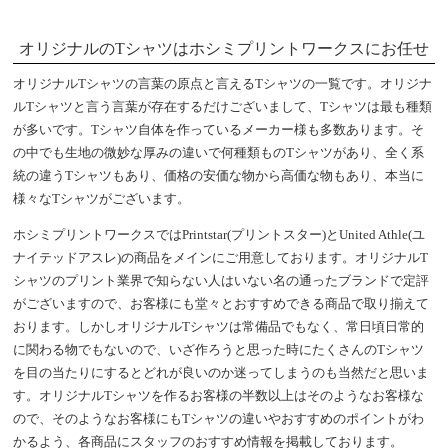
オリジナルのTシャツはホシミプリントワークスにお任せ
オリジナルTシャツの言葉の原点と言えるTシャツの一覧です。オリジナ
ルTシャツと言う言葉が存在するだけございまして、Tシャツは最も種類
が多いです。Tシャツ自体を作っているメーカー様も多数あります。そ
の中でも生地の微妙な厚みの違いで何種類ものTシャツがあり、全く系
統の違うTシャツもあり、価格の安価な物から高価な物もあり、本当に
様々なTシャツがございます。
ホシミプリントワークスではPrintstar(プリントスター)とUnited Athle(ユ
ナイテッドアスレ)の商品をメインにご用意しております。オリジナルT
シャツのプリント業界で知らない人はいない名の通ったブランドで定評
がございますので、お客様にも堂々とおすすめできる商品で取り揃えて
おります。しかしオリジナルTシャツは常備品でもなく、常日頃日常的
に関わる物でもないので、いざ作ろうと思った時にたくさんのTシャツ
を目の当たりにするとどれが良いのか迷ってしまうのも当然だと思いま
す。オリジナルTシャツを作るお客様の半数以上はそのようなお客様な
ので、そのようなお客様にもTシャツの違いやおすすめのポイントがわ
かるよう、各商品にスタッフのおすすめ情報を掲載しております。