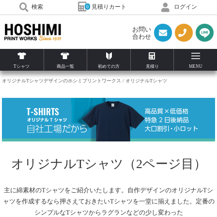
見積りカート
検索
ログイン
0
お問い
合わせ
Tシャツ
商品一覧
初めての方
見積り
MENU
オリジナルTシャツデザインのホシミプリントワークス
オリジナルTシャツ
オリジナルTシャツ（2ページ目）
主に綿素材のTシャツをご紹介いたします。自作デザインのオリジナルTシ
ャツを作成するなら押さえておきたいTシャツを一堂に揃えました。定番の
シンプルなTシャツからラグランなどの少し変わった