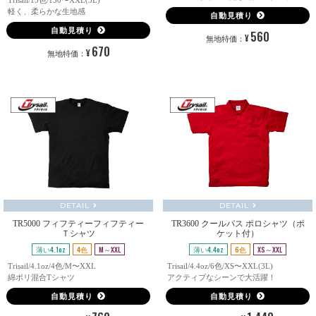
Trisail/15色/130〜XXL(3L)
軽く、柔らかな生地感
自動見積り
自動見積り
560
¥
無地特価：
670
¥
無地特価：
DETAIL
DETAIL
TR5000 フィフティーフィフティー
TR3600 クールパス ポロシャツ（ポ
Ｔシャツ
ケット付）
薄い4.1oz
4色
M～XXL
薄い4.4oz
6色
XS～XXL
Trisail/4.1oz/4色/M〜XXL
Trisail/4.4oz/6色/XS〜XXL(3L)
綿ポリ混合Tシャツ
アクティブなシーンで大活躍！
自動見積り
自動見積り