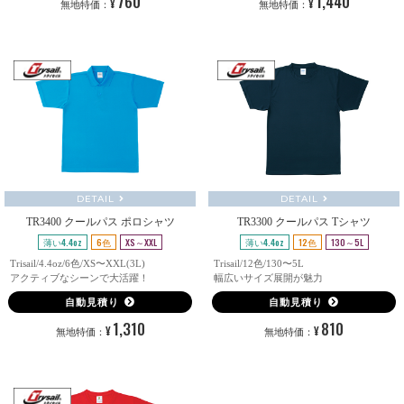
760
1,440
¥
¥
無地特価：
無地特価：
DETAIL
DETAIL
TR3400 クールパス ポロシャツ
TR3300 クールパス Tシャツ
薄い4.4oz
6色
XS～XXL
薄い4.4oz
12色
130～5L
Trisail/4.4oz/6色/XS〜XXL(3L)
Trisail/12色/130〜5L
アクティブなシーンで大活躍！
幅広いサイズ展開が魅力
自動見積り
自動見積り
1,310
810
¥
¥
無地特価：
無地特価：