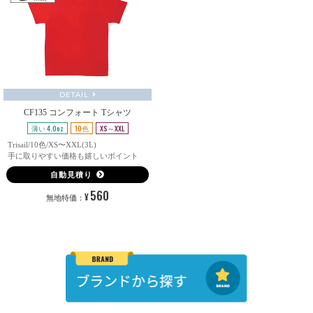
DETAIL
CF135 コンフォート Tシャツ
薄い 4.0oz
10色
XS～XXL
Trisail/10色/XS〜XXL(3L)
手に取りやすい価格も嬉しいポイント
自動見積り
560
¥
無地特価：