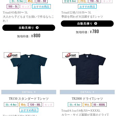
厚い 5.9oz
45色
80～90
普通 5.6oz
22色
110～5L
キッズ
100～5L
キッズ
おすすめ商品
おすすめ商品
Trisail/45色/80〜 5L
Trisail/22色/110/JS〜 5L
大人から子どもまでお揃いで作るならこ
季節を問わず大活躍するTシャツ
れ！
自動見積り
自動見積り
780
¥
無地特価：
800
¥
無地特価：
DETAIL
DETAIL
TR150 スタンダード Tシャツ
TR2000 ドライTシャツ
薄い4.4oz
15色
130～XXL
キッズ
薄い4.1oz
14色
XS～XXXXL
おすすめ商品
Trisail/4.1oz/14色/XS〜XXXXL
カラー・サイズ展開が充実のドライT