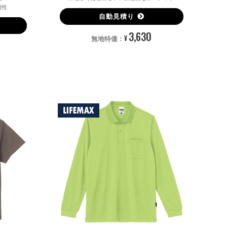
適性
自動見積り
3,630
¥
無地特価：