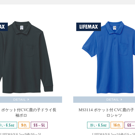
DETAIL
DETAIL
15 ポケット付CVC鹿の子ドライ長
MS3114 ポケット付 CVC鹿の
袖ポロ
ロシャツ
い 6.5oz
9色
SS～5L
厚い 6.5oz
16色
GS～
LIFEMAX/6.5oz/9色/SS～5L
LIFEMAX/6.5oz/16色/GS～5