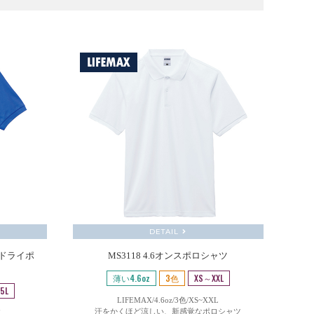
DETAIL
子ドライポ
MS3118 4.6オンスポロシャツ
薄い4.6oz
3色
XS～XXL
5L
LIFEMAX/4.6oz/3色/XS~XXL
汗をかくほど涼しい、新感覚なポロシャツ
L