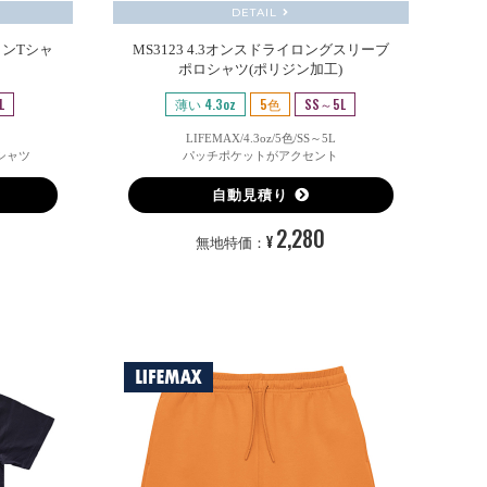
DETAIL
トンTシャ
MS3123 4.3オンスドライロングスリーブ
ポロシャツ(ポリジン加工)
L
薄い 4.3oz
5色
SS～5L
LIFEMAX/4.3oz/5色/SS～5L
シャツ
パッチポケットがアクセント
自動見積り
2,280
¥
無地特価：