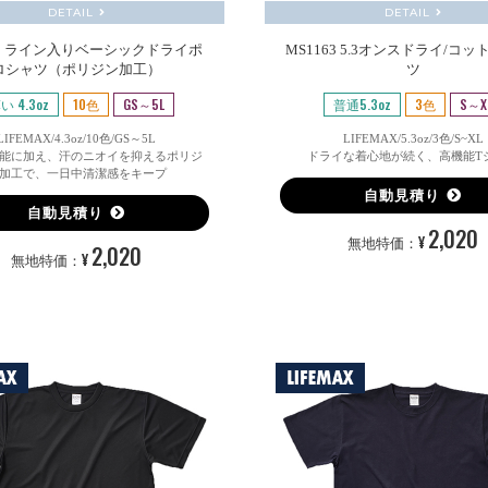
DETAIL
DETAIL
21 ライン入りベーシックドライポ
MS1163 5.3オンスドライ/コッ
ロシャツ（ポリジン加工）
ツ
い 4.3oz
10色
GS～5L
普通5.3oz
3色
S～X
LIFEMAX/4.3oz/10色/GS～5L
LIFEMAX/5.3oz/3色/S~XL
能に加え、汗のニオイを抑えるポリジ
ドライな着心地が続く、高機能T
加工で、一日中清潔感をキープ
自動見積り
自動見積り
2,020
¥
無地特価：
2,020
¥
無地特価：