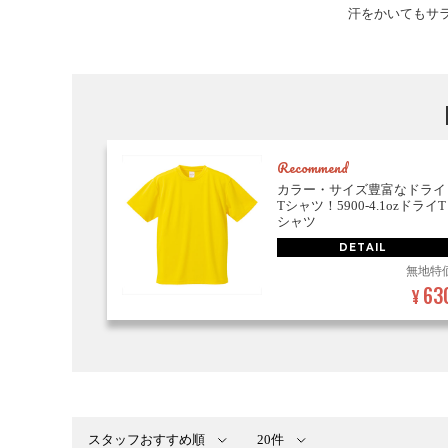
汗をかいてもサ
Recommend
カラー・サイズ豊富なドライ
Tシャツ！5900-4.1ozドライT
シャツ
DETAIL
無地特
63
¥