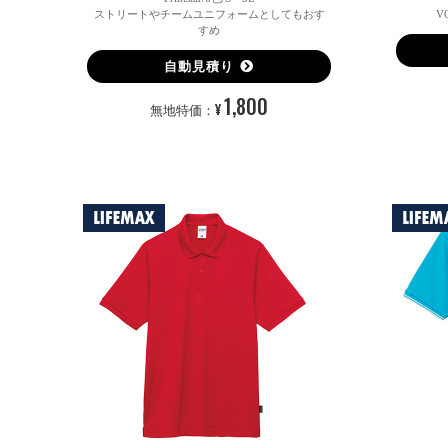
ストリートやチームユニフォームとしてもおす
V
すめ
自動見積り
1,800
¥
無地特価：