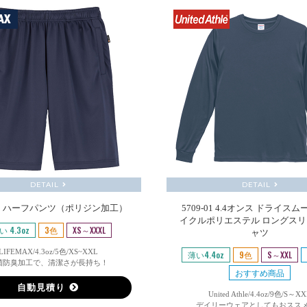
DETAIL
DETAIL
31 ハーフパンツ（ポリジン加工）
5709-01 4.4オンス ドライスム
イクルポリエステル ロングスリ
い 4.3oz
3色
XS～XXXL
ャツ
LIFEMAX/4.3oz/5色/XS~XXL
薄い4.4oz
9色
S～XXL
菌防臭加工で、清潔さが長持ち！
おすすめ商品
自動見積り
United Athle/4.4oz/9色/S～X
デイリーウェアとしてもおスス