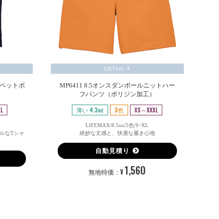
DETAIL
(ペットボ
MP6411 8.5オンスダンボールニットハー
フパンツ（ポリジン加工）
L
薄い 4.3oz
3色
XS～XXXL
LIFEMAX/8.5oz/5色/S~XL
ルなTシャ
絶妙な丈感と、快適な履き心地
自動見積り
1,560
¥
無地特価：