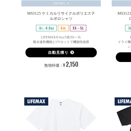
DETAIL
MS3125 ケミカルリサイクルポリエステ
MS31
ルポロシャツ
厚い6.0oz
5色
SS～5L
薄
LIFEMAX/6.0oz/5色/SS～5L
吸水速乾機能とUVカットで機能性抜群
ドライ機
ン
自動見積り
2,150
¥
無地特価：