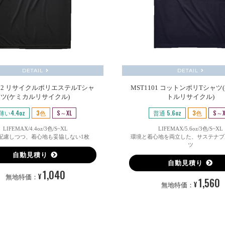
DETAIL
DETAIL
102 リサイクルポリエステルTシャ
MST1101 コットンポリTシャツ
ツ(ケミカルリサイクル)
トルリサイクル)
薄い4.4oz
3色
S～XL
普通 5.6oz
3色
S～X
LIFEMAX/4.4oz/3色/S~XL
LIFEMAX/5.6oz/3色/S~XL
配慮しつつ、着心地も妥協しない1枚
環境と着心地を両立した、サステナブ
ツ
自動見積り
自動見積り
1,040
¥
無地特価：
1,560
¥
無地特価：