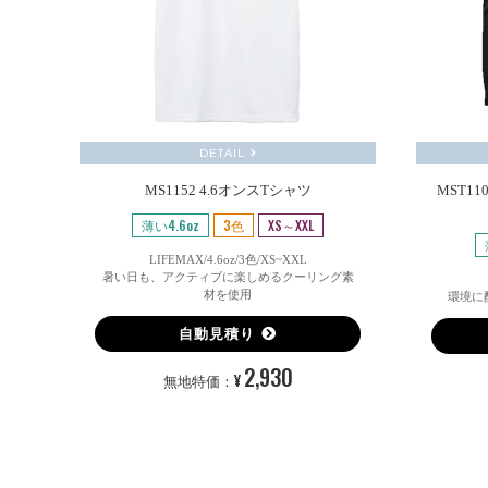
DETAIL
MS1152 4.6オンスTシャツ
MST1
薄い4.6oz
3色
XS～XXL
LIFEMAX/4.6oz/3色/XS~XXL
暑い日も、アクティブに楽しめるクーリング素
材を使用
環境に
自動見積り
2,930
¥
無地特価：