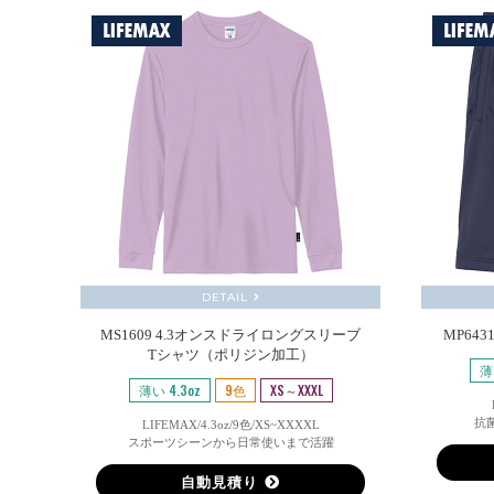
DETAIL
MS1609 4.3オンスドライロングスリーブ
MP64
Tシャツ（ポリジン加工）
薄
薄い 4.3oz
9色
XS～XXXL
抗
LIFEMAX/4.3oz/9色/XS~XXXXL
スポーツシーンから日常使いまで活躍
自動見積り