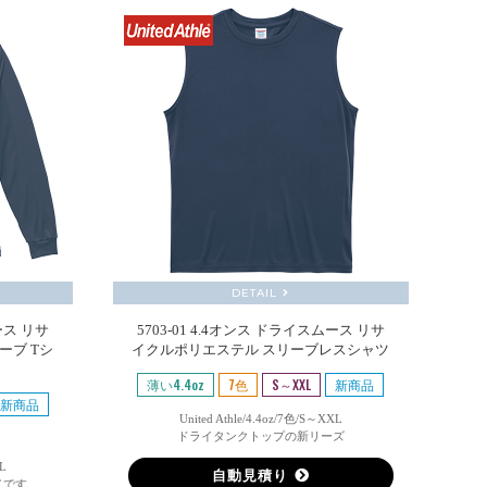
DETAIL
ース リサ
5703-01 4.4オンス ドライスムース リサ
ーブ Tシ
イクルポリエステル スリーブレスシャツ
薄い4.4oz
7色
S～XXL
新商品
新商品
United Athle/4.4oz/7色/S～XXL
ドライタンクトップの新リーズ
XL
自動見積り
メです