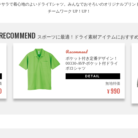
ラサラで着心地のよいドライTシャツ。みんなでおそろいのオリジナルプリント
チームワーク UP！UP！
RECOMMEND
スポーツに最適！ドライ素材アイテムにおすす
Recommend
ポケット付き定番デザイン！
00330-AVP-ポケット付ドライ
ポロシャツ
DETAIL
価
無地特価
0
990
¥