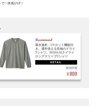
で一体感がUP！
め
Recommend
吸水速乾・UVカット機能付
き。通年使える長袖のドライ
Tシャツ。00304-ALT-ドライ
ロングスリーブTシャツ
DETAIL
無地特価
800
¥