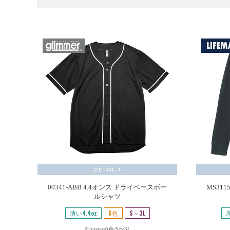
DETAIL
00341-ABB 4.4オンス ドライベースボー
MS31
ルシャツ
薄い4.4oz
6色
S～3L
厚
Printstar/6色/S〜3L