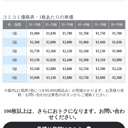
コミコミ価格表・1枚あたりの単価
色・版数
10~19枚
20~29枚
30~39枚
40~49枚
50~59枚
60~99枚
1版
¥1,960
¥1,830
¥1,780
¥1,760
¥1,750
¥1,700
2版
¥2,360
¥2,090
¥2,000
¥1,960
¥1,940
¥1,830
3版
¥2,750
¥2,360
¥2,220
¥2,160
¥2,130
¥1,960
4版
¥3,150
¥2,620
¥2,440
¥2,360
¥2,310
¥2,090
5版
¥3,540
¥2,880
¥2,660
¥2,550
¥2,500
¥2,220
6版
¥3,940
¥3,150
¥2,880
¥2,750
¥2,690
¥2,360
※版代は1箇所1色につき¥8,800(税込み）が別途かかります。お見積り依
頼・お問い合わせは黄色のボタンからご連絡ください。
100枚以上は、さらにおトクになります。お問い合わ
せください。