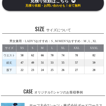
見積り依頼はこちら
見積り依頼・お問い合わせも！全て無料
SIZE
サイズについて
男女兼用・LADY’Sおすすめ：S , M/MEN’Sおすすめ：M , L , XL
サイズ
XS
S
M
L
XL
XXL
XXXL
ウエスト
58
62
66
70
74
78
82
総丈
47
49
51
53
55
57
59
股下
22
23
24
25
26
27
28
CASE
オリジナルTシャツのお客様事例
サーフ大会Tシャツ・株式会社ボードワークス