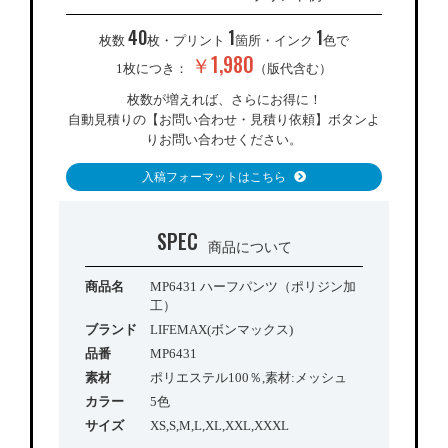
40
1
1
枚数
枚・プリント
箇所・インク
色で
￥1,980
1枚につき：
（版代含む）
枚数が増えれば、さらにお得に！
自動見積りの【お問い合わせ・見積り依頼】ボタンよ
りお問い合わせください。
入稿フォーマットはこちら
SPEC
商品について
商品名
MP6431 ハーフパンツ（ポリジン加
工）
ブランド
LIFEMAX(ボンマックス)
品番
MP6431
素材
ポリエステル100％,素材:メッシュ
カラー
5色
サイズ
XS,S,M,L,XL,XXL,XXXL