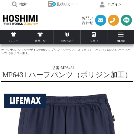
見積りカート
検索
ログイン
0
お問い
合わせ
Tシャツ
商品一覧
初めての方
見積り
MENU
オリジナルTシャツデザインのホシミプリントワークス
スウェット・パンツ
MP6431 ハーフパ
ンツ（ポリジン加工）
品番:MP6431
MP6431 ハーフパンツ（ポリジン加工）