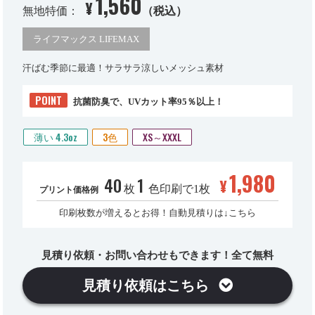
1,560
¥
無地特価：
（税込）
ライフマックス LIFEMAX
汗ばむ季節に最適！サラサラ涼しいメッシュ素材
POINT
抗菌防臭で、UVカット率95％以上！
薄い 4.3oz
3色
XS～XXXL
1,980
40
1
¥
枚
色印刷で1枚
プリント価格例
印刷枚数が増えるとお得！自動見積りは↓こちら
見積り依頼・お問い合わせもできます！全て無料
見積り依頼はこちら