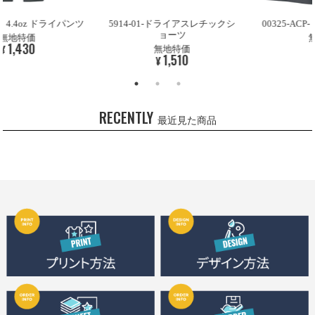
4.4oz ドライパンツ
5914-01-ドライアスレチックシ
00325-ACP
ョーツ
地特価
無地
,430
9
¥
無地特価
1,510
¥
RECENTLY
最近見た商品