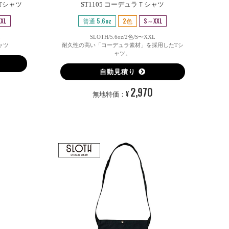
ンTシャツ
ST1105 コーデュラＴシャツ
XL
普通 5.6oz
2色
S～XXL
L
SLOTH/5.6oz/2色/S〜XXL
ャツ
耐久性の高い「コーデュラ素材」を採用したTシ
ャツ。
自動見積り
2,970
¥
無地特価：