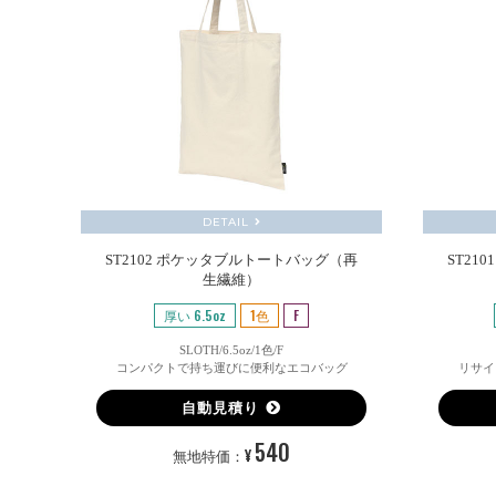
DETAIL
ST2102 ポケッタブルトートバッグ（再
ST21
生繊維）
厚い 6.5oz
1色
F
SLOTH/6.5oz/1色/F
コンパクトで持ち運びに便利なエコバッグ
リサイ
自動見積り
540
¥
無地特価：