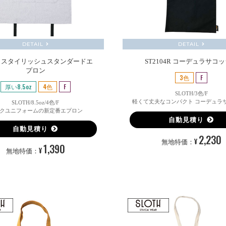
DETAIL
DETAIL
03 スタイリッシュスタンダードエ
ST2104R コーデュラサコ
プロン
3色
F
厚い8.5oz
4色
F
SLOTH/3色/F
軽くて丈夫なコンパクト コーデュラ
SLOTH/8.5oz/4色/F
クユニフォームの新定番エプロン
自動見積り
自動見積り
2,230
¥
無地特価：
1,390
¥
無地特価：