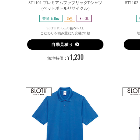
ST1101 プレミアムファブリックTシャツ
ST11
（ペットボトルリサイクル）
普通 5.6oz
3色
S～XL
SLOTH/5.6oz/3色/S〜XL
こだわりを積み重ねた究極の1枚
自動見積り
1,230
¥
無地特価：