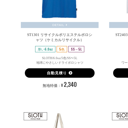
DETAIL
ST1301 リサイクルポリエステルポロシ
ST24
ャツ（ケミカルリサイクル）
厚い6.0oz
5色
SS～5L
SLOTH/6.0oz/5色/SS〜5L
地球にやさしいドライポロシャツ
ワー
自動見積り
2,340
¥
無地特価：