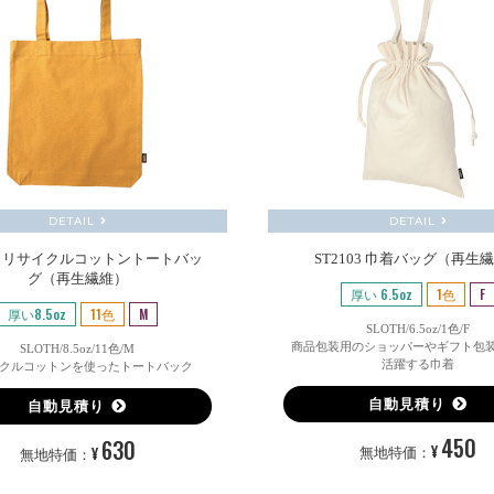
DETAIL
DETAIL
01 リサイクルコットントートバッ
ST2103 巾着バッグ（再生
グ（再生繊維）
厚い 6.5oz
1色
F
厚い8.5oz
11色
M
SLOTH/6.5oz/1色/F
商品包装用のショッパーやギフト包
SLOTH/8.5oz/11色/M
活躍する巾着
クルコットンを使ったトートバック
自動見積り
自動見積り
450
630
¥
¥
無地特価：
無地特価：