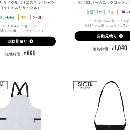
02 リサイクルポリエステルTシャツ
ST1103 オーガニックコット
（ケミカルリサイクル）
普通5.3oz
5色
110～X
薄い4.4oz
3色
S～XL
SLOTH/5.3oz/5色/110〜XX
地球と人に優しいコットンTシ
SLOTH/4.4oz/3色/S〜XL
地球と人に優しいドライTシャツ
自動見積り
自動見積り
1,040
¥
無地特価：
860
¥
無地特価：