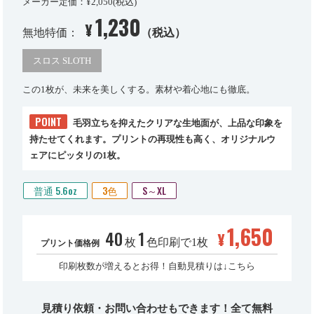
メーカー定価：¥2,050(税込)
1,230
¥
無地特価：
（税込）
スロス SLOTH
この1枚が、未来を美しくする。素材や着心地にも徹底。
POINT
毛羽立ちを抑えたクリアな生地面が、上品な印象を
持たせてくれます。プリントの再現性も高く、オリジナルウ
ェアにピッタリの1枚。
普通 5.6oz
3色
S～XL
1,650
40
1
¥
枚
色印刷で1枚
プリント価格例
印刷枚数が増えるとお得！自動見積りは↓こちら
見積り依頼・お問い合わせもできます！全て無料