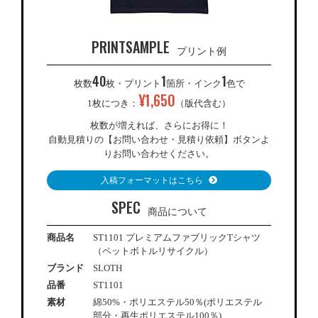
PRINTSAMPLE
プリント例
40
1
1
枚数
枚・プリント
箇所・インク
色で
¥
1,650
1枚につき：
（版代含む）
枚数が増えれば、さらにお得に！
自動見積りの【お問い合わせ・見積り依頼】ボタンよ
りお問い合わせください。
入稿フォーマットはこちら
SPEC
商品について
商品名
ST1101 プレミアムファブリックTシャツ
（ペットボトルリサイクル）
ブランド
SLOTH
品番
ST1101
素材
綿50%・ポリエステル50％(ポリエステル
部分・再生ポリエステル100％)