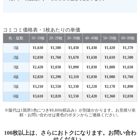
コミコミ価格表・1枚あたりの単価
色・版数
10~19枚
20~29枚
30~39枚
40~49枚
50~59枚
60~99枚
1版
¥1,630
¥1,500
¥1,450
¥1,430
¥1,420
¥1,370
2版
¥2,030
¥1,760
¥1,670
¥1,630
¥1,610
¥1,500
3版
¥2,420
¥2,030
¥1,890
¥1,830
¥1,800
¥1,630
4版
¥2,820
¥2,290
¥2,110
¥2,030
¥1,980
¥1,760
5版
¥3,210
¥2,550
¥2,330
¥2,220
¥2,170
¥1,890
6版
¥3,610
¥2,820
¥2,550
¥2,420
¥2,360
¥2,030
※版代は1箇所1色につき¥8,800(税込み）が別途かかります。お見積り依
頼・お問い合わせは黄色のボタンからご連絡ください。
100枚以上は、さらにおトクになります。お問い合わ
せください。