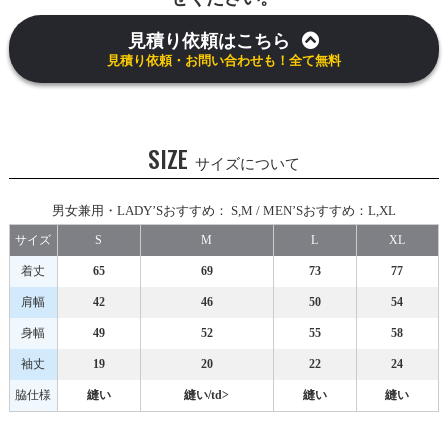
見積り依頼はこちら
見積り依頼・お問い合わせも！全て無料
SIZE
サイズについて
男女兼用・LADY’Sおすすめ： S,M / MEN’Sおすすめ：L,XL
サイズ
S
M
L
XL
着丈
65
69
73
77
肩幅
42
46
50
54
身幅
49
52
55
58
袖丈
19
20
22
24
脇仕様
縫い
縫い/td>
縫い
縫い