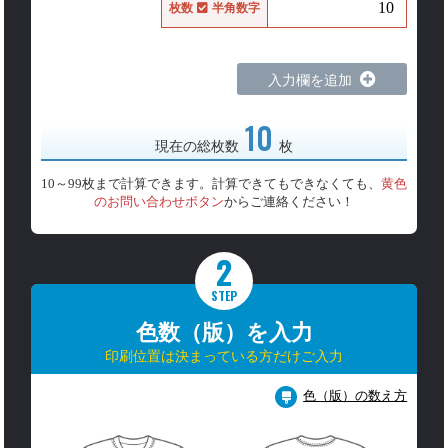
枚数
半角数字
入力欄を追加
10
現在の総枚数
枚
10～99枚まで計算できます。計算できてもできなくても、
黄色
のお問い合わせボタン
からご連絡ください！
2
STEP
色数（版）を入力
印刷位置は決まっている方だけご入力
色（版）の数え方