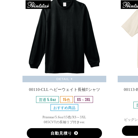
DETAIL
00110-CLL ヘビーウェイト長袖Tシャツ
00113
普通 5.6oz
15色
XS～3XL
おすすめ商品
Printstar/5.6oz/15色/XS～3XL
ビッグシ
085CVTの長袖リブ付きver.
自動見積り