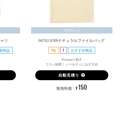
DETAIL
シャツ
00762-ENNナチュラルファイルバッグ
新商品
1色
F
おすすめ商品
Printstar/1色/F
コスパ抜群！ノベルティにおすすめ
自動見積り
150
¥
無地特価：