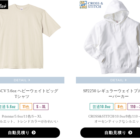
DETAIL
DETAIL
-BCV 5.6oz ヘビーウェイトビッグ
SP2250 レギュラーウェイト
Tシャツ
ーパーカー
普通 5.6oz
11色
S～XL
普通10.0oz
8色
110～
Printstar/5.6oz/11色/S～XL
CROSS&STITCH/10.0oz/8色/11
ルエット。トレンドカラーがかわいい
オーセンティックなシルエッ
自動見積り
自動見積り