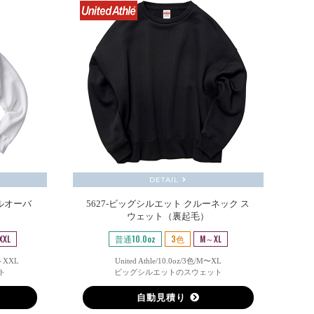
DETAIL
プルオーバ
5627-ビッグシルエット クルーネック ス
ウェット（裏起毛）
XXL
普通10.0oz
3色
M～XL
0～XXL
United Athle/10.0oz/3色/M〜XL
ト
ビッグシルエットのスウェット
自動見積り