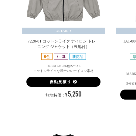
DETAIL
7220-01 コットンライク ナイロン トレー
TA1-
ニング ジャケット（裏地付）
6色
S～XL
新商品
厚
United Athle/6色/S〜XL
コットンライクな風合いのナイロン素材
MARK
自動見積り
5分
5,250
¥
無地特価：