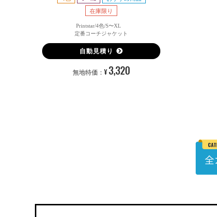
在庫限り
Printstar/4色/S〜XL
定番コーチジャケット
自動見積り
3,320
¥
無地特価：