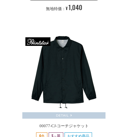
1,040
¥
無地特価：
DETAIL
00077-CJ-コーチジャケット
4色
S～XL
おすすめ商品