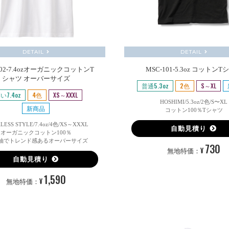
DETAIL
DETAIL
0002-7.4ozオーガニックコットンT
MSC-101-5.3oz コットンT
シャツ オーバーサイズ
普通5.3oz
2色
S～XL
い7.4oz
4色
XS～XXXL
HOSHIMI/5.3oz/2色/S〜XL
新商品
コットン100％Tシャツ
LESS STYLE/7.4oz/4色/XS～XXXL
自動見積り
オーガニックコットン100％
丈袖でトレンド感あるオーバーサイズ
730
¥
無地特価：
自動見積り
1,590
¥
無地特価：