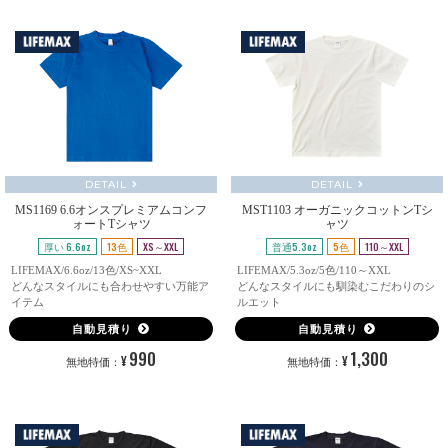
DETAIL
DETAIL
MS1169 6.6オンスプレミアムコンフ
MST1103 オーガニックコットンTシ
ォートTシャツ
ャツ
厚い 6.6oz
13色
XS～XXL
普通5.3oz
5色
110～XXL
LIFEMAX/6.6oz/13色/XS~XXL
LIFEMAX/5.3oz/5色/110～XXL
どんなスタイルにも合わせやすい万能ア
どんなスタイルにも馴染むこだわりのシ
イテム
ルエット
自動見積り
自動見積り
990
1,300
¥
¥
無地特価：
無地特価：