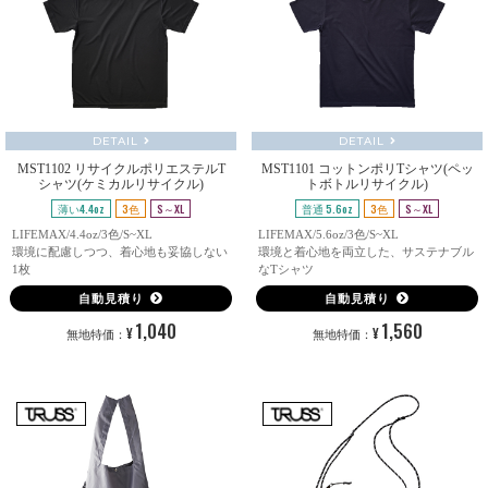
DETAIL
DETAIL
MST1102 リサイクルポリエステルT
MST1101 コットンポリTシャツ(ペッ
シャツ(ケミカルリサイクル)
トボトルリサイクル)
薄い4.4oz
3色
S～XL
普通 5.6oz
3色
S～XL
LIFEMAX/4.4oz/3色/S~XL
LIFEMAX/5.6oz/3色/S~XL
環境に配慮しつつ、着心地も妥協しない
環境と着心地を両立した、サステナブル
1枚
なTシャツ
自動見積り
自動見積り
1,040
1,560
¥
¥
無地特価：
無地特価：