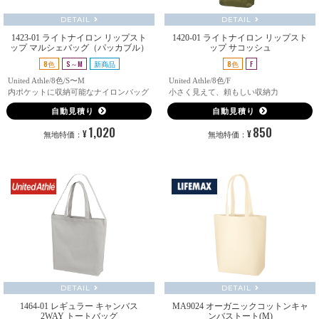
DETAIL
DETAIL
1423-01 ライトナイロン リップスト
1420-01 ライトナイロン リップスト
ップ マルシェバッグ（パッカブル）
ップ サコッシュ
8色
S～M
新商品
8色
F
United Athle/8色/S〜M
United Athle/8色/F
内ポケットに収納可能なナイロンバッグ
小さく見えて、頼もしい収納力
自動見積り
自動見積り
1,020
850
¥
¥
無地特価：
無地特価：
DETAIL
DETAIL
1464-01 レギュラー キャンバス
MA9024 オーガニックコットンキャ
2WAY トートバッグ
ンバストート(M)