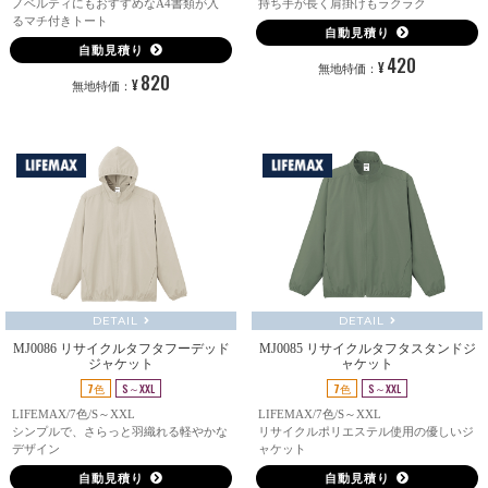
ノベルティにもおすすめなA4書類が入
持ち手が長く肩掛けもラクラク
るマチ付きトート
自動見積り
自動見積り
420
¥
無地特価：
820
¥
無地特価：
DETAIL
DETAIL
MJ0086 リサイクルタフタフーデッド
MJ0085 リサイクルタフタスタンドジ
ジャケット
ャケット
7色
S～XXL
7色
S～XXL
LIFEMAX/7色/S～XXL
LIFEMAX/7色/S～XXL
シンプルで、さらっと羽織れる軽やかな
リサイクルポリエステル使用の優しいジ
デザイン
ャケット
自動見積り
自動見積り