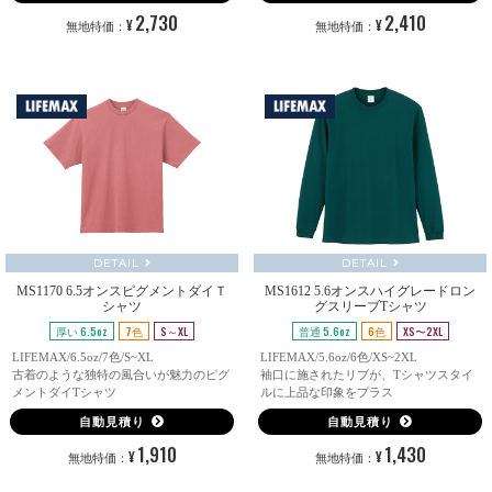
2,730
2,410
¥
¥
無地特価：
無地特価：
DETAIL
DETAIL
MS1170 6.5オンスピグメントダイＴ
MS1612 5.6オンスハイグレードロン
シャツ
グスリーブTシャツ
厚い 6.5oz
7色
S～XL
普通 5.6oz
6色
XS〜2XL
LIFEMAX/6.5oz/7色/S~XL
LIFEMAX/5.6oz/6色/XS~2XL
古着のような独特の風合いが魅力のピグ
袖口に施されたリブが、Tシャツスタイ
メントダイTシャツ
ルに上品な印象をプラス
自動見積り
自動見積り
1,910
1,430
¥
¥
無地特価：
無地特価：