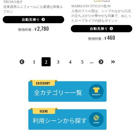
TRUSS/1色/F
MARKLESS STYLE/5色/M
従業員用ユニフォームにも最適な和風エ
人気のフリル型は、シンプルながら口元
プロン
の立ち上がりが華やかな印象で、ねじっ
自動見積り
たロープタイプの紐もポイント
2,780
¥
自動見積り
無地特価：
460
¥
無地特価：
...
1
2
3
4
5