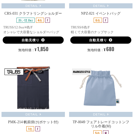
DETAIL
DETAIL
CRS-031 クラフトリングショルダー
NPZ-021 イベントバッグ
厚い12.0oz
4色
F
6色
F
TRUSS/12.0oz/4色/F
TRUSS/6色/F
オシャレで大容量なショルダーバッグ
軽くて大容量のナップサック
自動見積り
自動見積り
1,850
680
¥
¥
無地特価：
無地特価：
DETAIL
DETAIL
PMK-214 帆前掛け(ポケット付)
TP-0049 フェアトレードコットンフ
リル巾着(M)
1色
F
5色
M