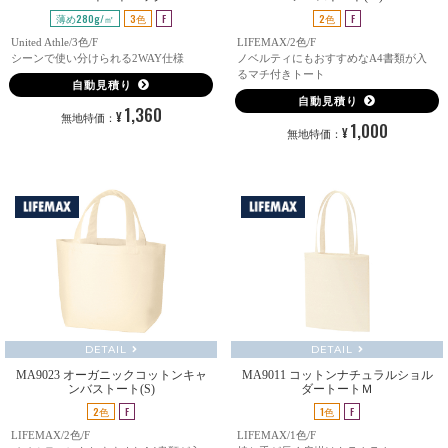
薄め280g/㎡
3色
F
2色
F
United Athle/3色/F
LIFEMAX/2色/F
シーンで使い分けられる2WAY仕様
ノベルティにもおすすめなA4書類が入
るマチ付きトート
自動見積り
自動見積り
1,360
¥
無地特価：
1,000
¥
無地特価：
DETAIL
DETAIL
MA9023 オーガニックコットンキャ
MA9011 コットンナチュラルショル
ンバストート(S)
ダートートＭ
2色
F
1色
F
LIFEMAX/2色/F
LIFEMAX/1色/F