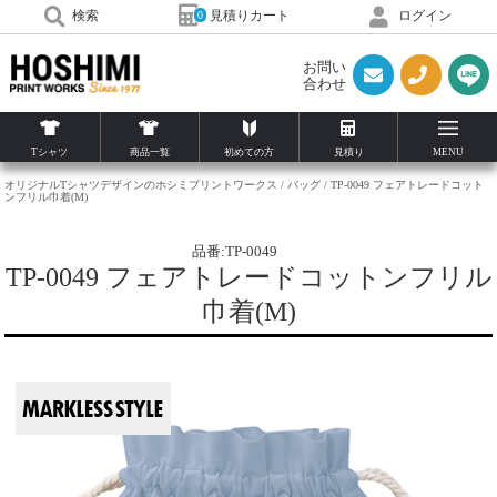
見積りカート
検索
ログイン
0
お問い
合わせ
Tシャツ
商品一覧
初めての方
見積り
MENU
オリジナルTシャツデザインのホシミプリントワークス
バッグ
TP-0049 フェアトレードコット
ンフリル巾着(M)
品番:TP-0049
TP-0049 フェアトレードコットンフリル
巾着(M)