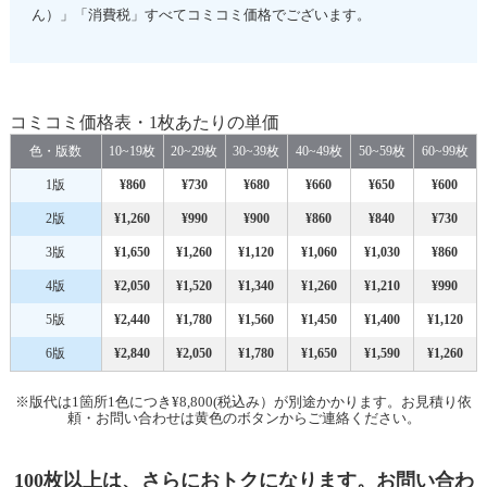
ん）」「消費税」すべてコミコミ価格でございます。
コミコミ価格表・1枚あたりの単価
色・版数
10~19枚
20~29枚
30~39枚
40~49枚
50~59枚
60~99枚
1版
¥860
¥730
¥680
¥660
¥650
¥600
2版
¥1,260
¥990
¥900
¥860
¥840
¥730
3版
¥1,650
¥1,260
¥1,120
¥1,060
¥1,030
¥860
4版
¥2,050
¥1,520
¥1,340
¥1,260
¥1,210
¥990
5版
¥2,440
¥1,780
¥1,560
¥1,450
¥1,400
¥1,120
6版
¥2,840
¥2,050
¥1,780
¥1,650
¥1,590
¥1,260
※版代は1箇所1色につき¥8,800(税込み）が別途かかります。お見積り依
頼・お問い合わせは黄色のボタンからご連絡ください。
100枚以上は、さらにおトクになります。お問い合わ