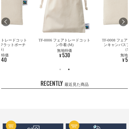
フェアトレードコット
TF-0006 フェアトレードコット
TF-0008 フ
フラットポーチ
ン巾着 (M)
ンキャンバス
S）
（
無地特価
530
¥
地特価
無地
540
5
¥
RECENTLY
最近見た商品