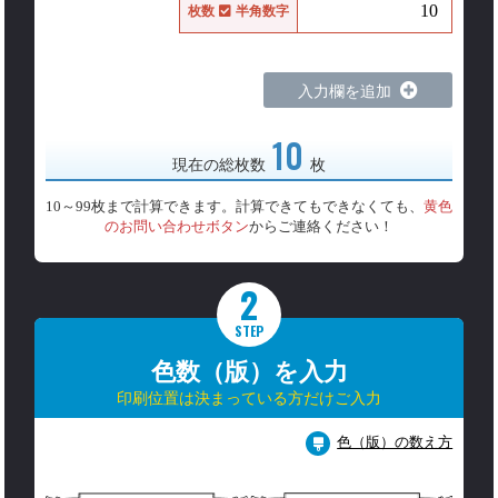
枚数
半角数字
入力欄を追加
10
現在の総枚数
枚
10～99枚まで計算できます。計算できてもできなくても、
黄色
のお問い合わせボタン
からご連絡ください！
2
STEP
色数（版）を入力
印刷位置は決まっている方だけご入力
色（版）の数え方