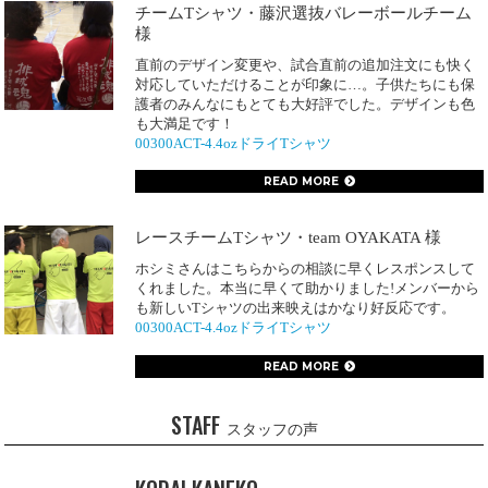
チームTシャツ・藤沢選抜バレーボールチーム
様
直前のデザイン変更や、試合直前の追加注文にも快く
対応していただけることが印象に…。子供たちにも保
護者のみんなにもとても大好評でした。デザインも色
も大満足です！
00300ACT-4.4ozドライTシャツ
READ MORE
レースチームTシャツ・team OYAKATA 様
ホシミさんはこちらからの相談に早くレスポンスして
くれました。本当に早くて助かりました!メンバーから
も新しいTシャツの出来映えはかなり好反応です。
00300ACT-4.4ozドライTシャツ
READ MORE
STAFF
スタッフの声