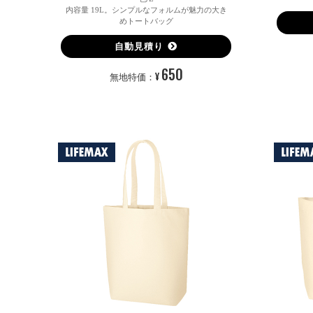
内容量 19L。シンプルなフォルムが魅力の大き
めトートバッグ
自動見積り
650
¥
無地特価：