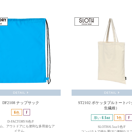
DETAIL
DETAIL
DF2108 ナップサック
ST2102 ポケッタブルトート
生繊維）
6色
F
厚い 6.5oz
1色
F
D-FACTORY/6色/F
ム、アウトドアにも便利な多用途なア
SLOTH/6.5oz/1色/F
イテム。
コンパクトで持ち運びに便利なエ