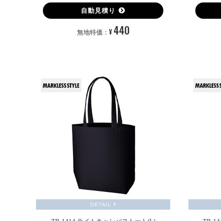
自動見積り
440
¥
無地特価：
DETAIL