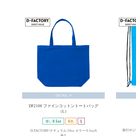
DETAIL
DF2106 ファインコットントートバッグ
（L）
厚い9.5oz
6色
L
旅行やジ
D-FACTORY/ナチュラル:10oz カラー:9.5oz/6
色/L