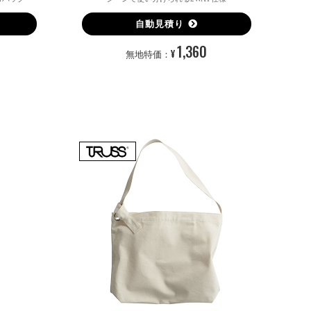
自動見積り
1,360
¥
無地特価：