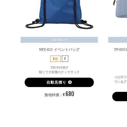
DETAIL
NPZ-021 イベントバッグ
TP-0
6色
F
TRUSS/6色/F
軽くて大容量のナップサック
コの字フ
ているア
自動見積り
680
¥
無地特価：