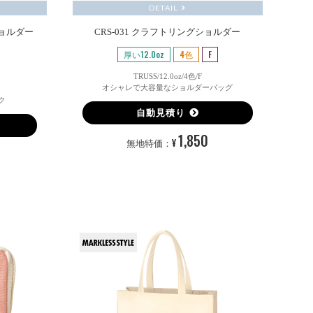
DETAIL
ショルダー
CRS-031 クラフトリングショルダー
厚い12.0oz
4色
F
TRUSS/12.0oz/4色/F
オシャレで大容量なショルダーバッグ
ク
自動見積り
1,850
¥
無地特価：