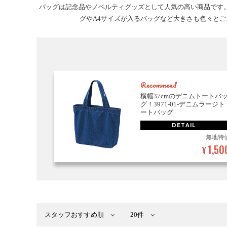
バッグは記念品やノベルティグッズとして人気の高い商品です。
グやA4サイズが入るバッグなど大きさも色々と
Recommend
横幅37cmのデニムトートバ
グ！3971-01-デニムラージト
ートバッグ
DETAIL
無地特
1,50
¥