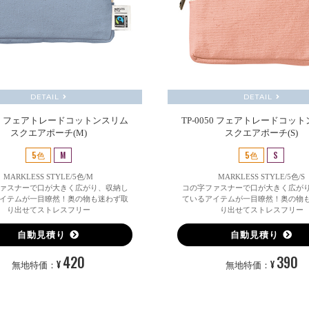
DETAIL
DETAIL
051 フェアトレードコットンスリム
TP-0050 フェアトレードコッ
スクエアポーチ(M)
スクエアポーチ(S)
5色
M
5色
S
MARKLESS STYLE/5色/M
MARKLESS STYLE/5色/S
ァスナーで口が大きく広がり、収納し
コの字ファスナーで口が大きく広が
イテムが一目瞭然！奥の物も迷わず取
ているアイテムが一目瞭然！奥の物
り出せてストレスフリー
り出せてストレスフリー
自動見積り
自動見積り
420
390
¥
¥
無地特価：
無地特価：