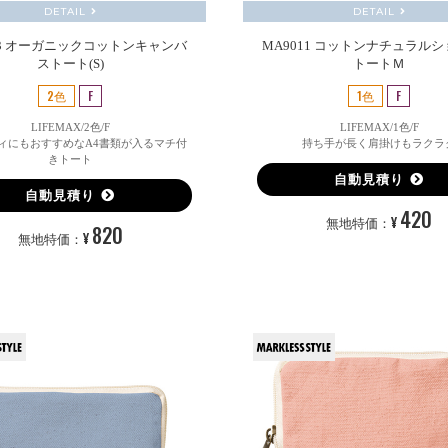
DETAIL
DETAIL
23 オーガニックコットンキャンバ
MA9011 コットンナチュラル
ストート(S)
トートＭ
2色
F
1色
F
LIFEMAX/2色/F
LIFEMAX/1色/F
ィにもおすすめなA4書類が入るマチ付
持ち手が長く肩掛けもラクラ
きトート
自動見積り
自動見積り
420
¥
無地特価：
820
¥
無地特価：