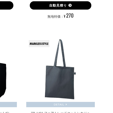
自動見積り
270
¥
無地特価：
DETAIL