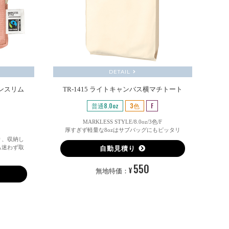
DETAIL
トンスリム
TR-1415 ライトキャンバス横マチトート
普通8.0oz
3色
F
MARKLESS STYLE/8.0oz/3色/F
厚すぎず軽量な8ozはサブバッグにもピッタリ
り、収納し
も迷わず取
自動見積り
550
¥
無地特価：