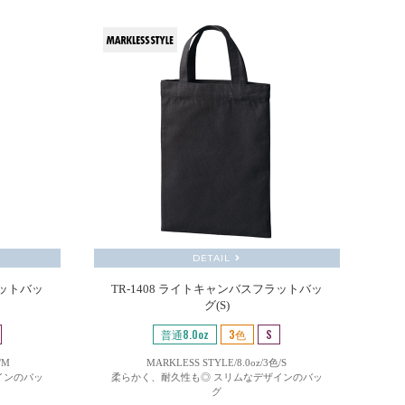
DETAIL
ラットバッ
TR-1408 ライトキャンバスフラットバッ
グ(S)
普通8.0oz
3色
S
/M
MARKLESS STYLE/8.0oz/3色/S
インのバッ
柔らかく、耐久性も◎ スリムなデザインのバッ
グ