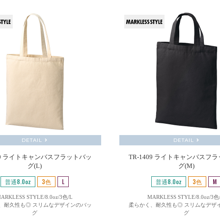
DETAIL
DETAIL
410 ライトキャンバスフラットバッ
TR-1409 ライトキャンバスフ
グ(L)
グ(M)
普通8.0oz
3色
L
普通8.0oz
3色
M
ARKLESS STYLE/8.0oz/3色/L
MARKLESS STYLE/8.0oz/3色
、耐久性も◎ スリムなデザインのバッ
柔らかく、耐久性も◎ スリムなデザ
グ
グ