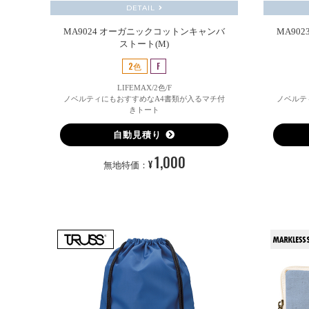
DETAIL
MA9024 オーガニックコットンキャンバ
MA90
ストート(M)
2色
F
LIFEMAX/2色/F
ノベルティにもおすすめなA4書類が入るマチ付
ノベルテ
きトート
自動見積り
1,000
¥
無地特価：