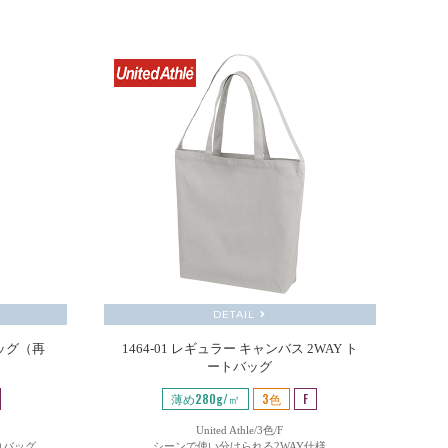
DETAIL
バッグ（再
1464-01 レギュラー キャンバス 2WAY ト
ートバッグ
薄め280g/㎡
3色
F
United Athle/3色/F
コバッグ
シーンで使い分けられる2WAY仕様