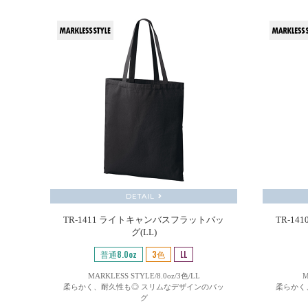
DETAIL
TR-1411 ライトキャンバスフラットバッ
TR-1
グ(LL)
普通8.0oz
3色
LL
MARKLESS STYLE/8.0oz/3色/LL
M
柔らかく、耐久性も◎ スリムなデザインのバッ
柔らかく
グ