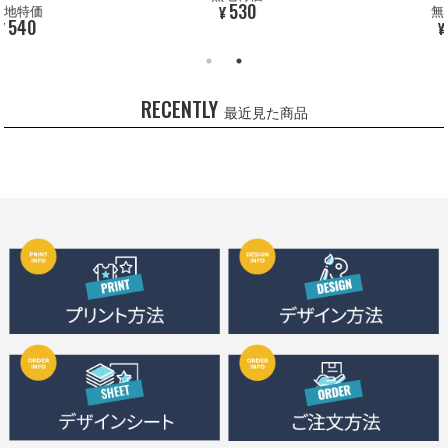
530
¥
地特価
無地
540
5
¥
RECENTLY
最近見た商品