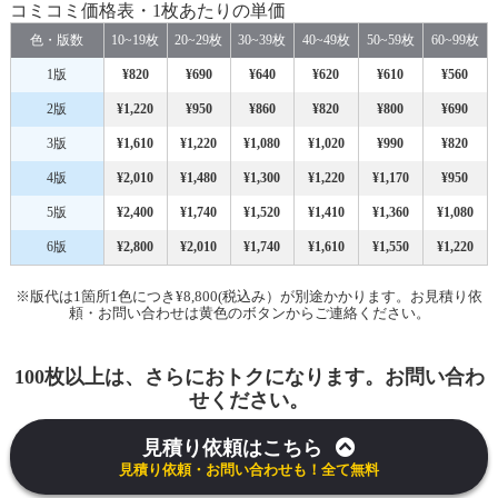
コミコミ価格表・1枚あたりの単価
色・版数
10~19枚
20~29枚
30~39枚
40~49枚
50~59枚
60~99枚
1版
¥820
¥690
¥640
¥620
¥610
¥560
2版
¥1,220
¥950
¥860
¥820
¥800
¥690
3版
¥1,610
¥1,220
¥1,080
¥1,020
¥990
¥820
4版
¥2,010
¥1,480
¥1,300
¥1,220
¥1,170
¥950
5版
¥2,400
¥1,740
¥1,520
¥1,410
¥1,360
¥1,080
6版
¥2,800
¥2,010
¥1,740
¥1,610
¥1,550
¥1,220
※版代は1箇所1色につき¥8,800(税込み）が別途かかります。お見積り依
頼・お問い合わせは黄色のボタンからご連絡ください。
100枚以上は、さらにおトクになります。お問い合わ
せください。
見積り依頼はこちら
見積り依頼・お問い合わせも！全て無料