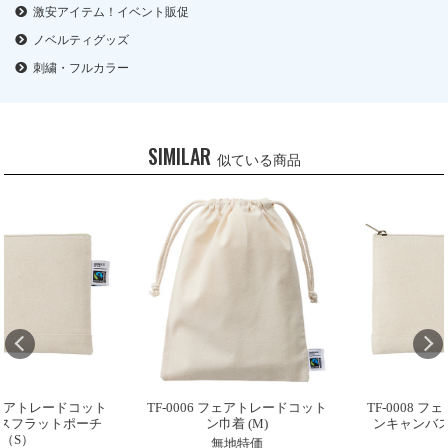
激安アイテム！イベント販促
ノベルティグッズ
刺繍・フルカラー
SIMILAR
似ている商品
フェアトレードコット
TF-0006 フェアトレードコット
TF-0008 フ
フラットポーチ
ン巾着 (M)
ンキャンバス
S）
（
無地特価