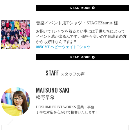
READ MORE
音楽イベント用Tシャツ・STAGEZaurus 様
お揃いでTシャツを着るとい事はは子供たちにとって
イベント感が出るんです。価格も安いので保護者の方
からも好評なんですよ!!
085CVT-ヘビーウェイトTシャツ
READ MORE
STAFF
スタッフの声
MATSUNO SAKI
松野早希
HOSHIMI PRINT WORKS 営業・事務
丁寧な対応を心がけて接客いたします！