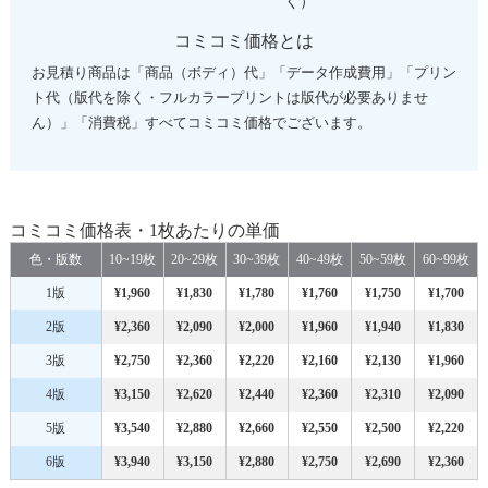
く）
コミコミ価格とは
お見積り商品は「商品（ボディ）代」「データ作成費用」「プリン
ト代（版代を除く・フルカラープリントは版代が必要ありませ
ん）」「消費税」すべてコミコミ価格でございます。
コミコミ価格表・1枚あたりの単価
色・版数
10~19枚
20~29枚
30~39枚
40~49枚
50~59枚
60~99枚
1版
¥1,960
¥1,830
¥1,780
¥1,760
¥1,750
¥1,700
2版
¥2,360
¥2,090
¥2,000
¥1,960
¥1,940
¥1,830
3版
¥2,750
¥2,360
¥2,220
¥2,160
¥2,130
¥1,960
4版
¥3,150
¥2,620
¥2,440
¥2,360
¥2,310
¥2,090
5版
¥3,540
¥2,880
¥2,660
¥2,550
¥2,500
¥2,220
6版
¥3,940
¥3,150
¥2,880
¥2,750
¥2,690
¥2,360