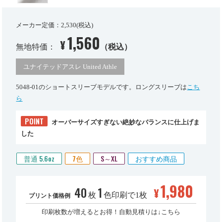
メーカー定価：2,530(税込)
1,560
¥
無地特価：
（税込）
ユナイテッドアスレ United Athle
5048-01のショートスリーブモデルです。ロングスリーブは
こち
ら
POINT
オーバーサイズすぎない絶妙なバランスに仕上げま
した
普通 5.6oz
7色
S～XL
おすすめ商品
1,980
40
1
¥
枚
色印刷で1枚
プリント価格例
印刷枚数が増えるとお得！自動見積りは↓こちら