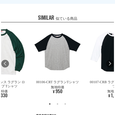
SIMILAR
似ている商品
00106-CRT ラグランTシャツ
00107-CRB ラグラン7分袖Tシャ
ツ
無地特価
950
¥
無地特価
1,170
¥