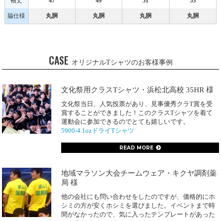
袖丈
47
49
51
53
脇仕様
丸胴
丸胴
丸胴
丸胴
CASE
オリジナルTシャツのお客様事例
文化祭用クラスTシャツ・浜松北高校 35HR 様
文化祭当日、人気投票があり、見事優秀クラT賞を受
賞することができました！このクラスTシャツを着て
運動会に参加できるのでとても嬉しいです。
5900-4.1ozドライTシャツ
READ MORE
地域マラソン大会チームウェア・キクヤ調剤薬
局 様
他の会社にも問い合わせをしたのですが、価格的にホ
シミの方が安くホシミを選びました。イベントまで時
間がなかったので、気に入ったテンプレートがあった