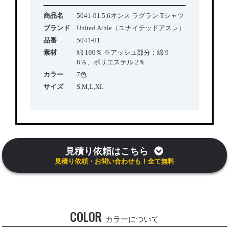
商品名
5041-01 5.6オンス ラグラン Tシャツ
ブランド
United Athle（ユナイテッドアスレ）
品番
5041-01
素材
綿 100％ ※アッシュ部分：綿 9
8％、ポリエステル 2％
カラー
7色
サイズ
S,M,L,XL
見積り依頼はこちら
見積り依頼・お問い合わせも！全て無料
COLOR
カラーについて