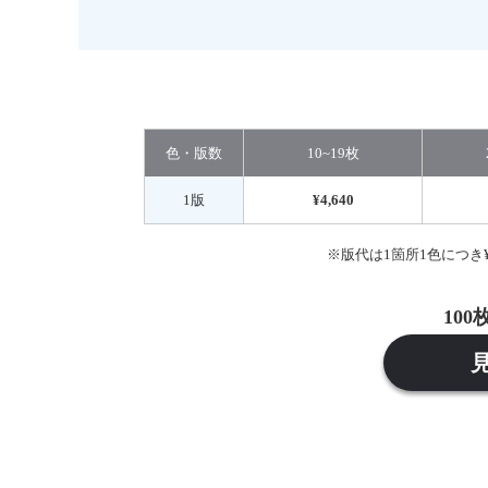
色・版数
10~19枚
1版
¥4,640
※版代は1箇所1色につき
10