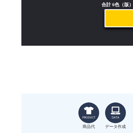
合計 6色（版
PRODUCT
DATA
商品代
データ作成