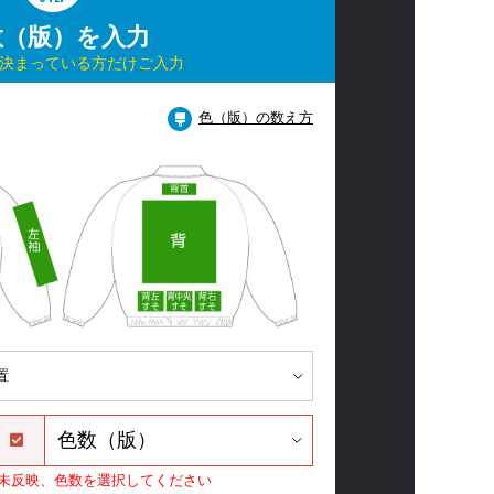
数（版）を入力
決まっている方だけご入力
色（版）の数え方
）
未反映、色数を選択してください