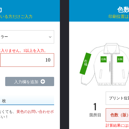
力
色
ている方だけご入力
印刷位置は
に入りません。1以上を入力。
入力欄を追加
0
枚
1
なくても、
黄色のお問い合わせボ
色数（版
箇所目
さい！
計算結果には