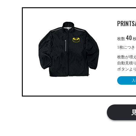
PRINTS
40
枚数
1枚につ
枚数が増
自動見積
ボタンよ
入