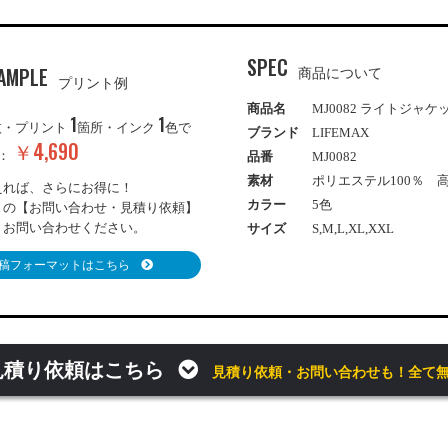
SPEC
AMPLE
商品について
プリント例
商品名
MJ0082 ライトジャケ
1
1
枚・プリント
箇所・インク
色で
ブランド
LIFEMAX
￥4,690
き：
品番
MJ0082
素材
ポリエステル100％ 
えれば、さらにお得に！
カラー
5色
りの【お問い合わせ・見積り依頼】
りお問い合わせください。
サイズ
S,M,L,XL,XXL
稿フォーマットはこちら
見積り依頼はこちら
見積り依頼・お問い合わせも！全て