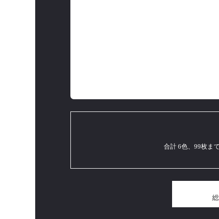
合計 6色、99枚
総