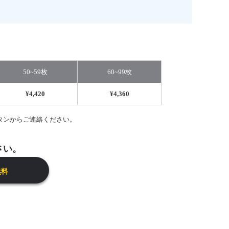
50~59枚
60~99枚
¥4,420
¥4,360
ボタンからご連絡ください。
さい。
無料