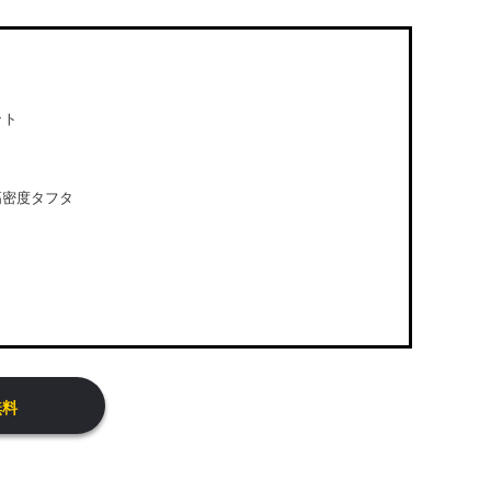
ット
高密度タフタ
無料