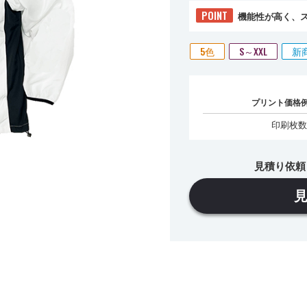
POINT
機能性が高く、
5色
S～XXL
新
プリント価格
印刷枚数
見積り依頼