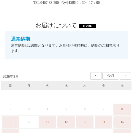
TEL:0467-83-2004 受付時間 9：30～17：00
お届けについて
MORE
通常納期
通常納期は2週間となります。お見積り依頼時に、納期のご相談承り
ます。
2026年8月
日
月
火
水
木
金
土
1
2
3
4
5
6
7
8
9
10
11
12
13
14
15