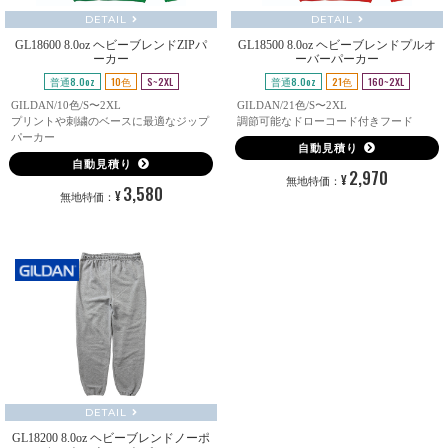
DETAIL
DETAIL
GL18600 8.0oz ヘビーブレンドZIPパ
GL18500 8.0oz ヘビーブレンドプルオ
ーカー
ーバーパーカー
普通8.0oz
10色
S~2XL
普通8.0oz
21色
160~2XL
GILDAN/10色/S〜2XL
GILDAN/21色/S〜2XL
プリントや刺繍のベースに最適なジップ
調節可能なドローコード付きフード
パーカー
自動見積り
自動見積り
2,970
¥
無地特価：
3,580
¥
無地特価：
DETAIL
GL18200 8.0oz ヘビーブレンドノーポ