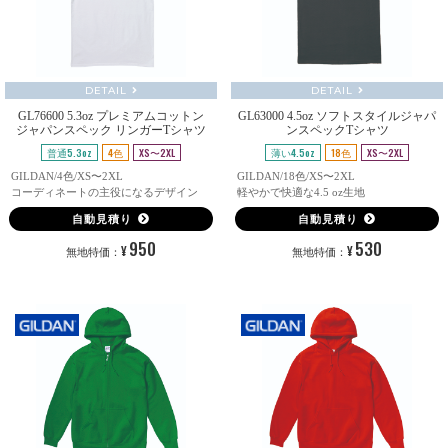
DETAIL
DETAIL
GL76600 5.3oz プレミアムコットン
GL63000 4.5oz ソフトスタイルジャパ
ジャパンスペック リンガーTシャツ
ンスペックTシャツ
普通5.3oz
4色
XS〜2XL
薄い4.5oz
18色
XS〜2XL
GILDAN/4色/XS〜2XL
GILDAN/18色/XS〜2XL
コーディネートの主役になるデザイン
軽やかで快適な4.5 oz生地
自動見積り
自動見積り
950
530
¥
¥
無地特価：
無地特価：