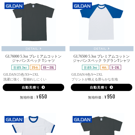
DETAIL
DETAIL
GL76000 5.3oz プレミアムコットン
GL76500 5.3oz プレミアムコットン
ジャパンスペック Tシャツ
ジャパンスペック ラグランTシャツ
普通5.3oz
25色
XS〜2XL
普通5.3oz
4色
S~2XL
GILDAN/25色/XS〜2XL
GILDAN/4色/S〜2XL
洗濯に強く、型崩れしにくい
プリントが映える滑らかな生地
自動見積り
自動見積り
650
950
¥
¥
無地特価：
無地特価：