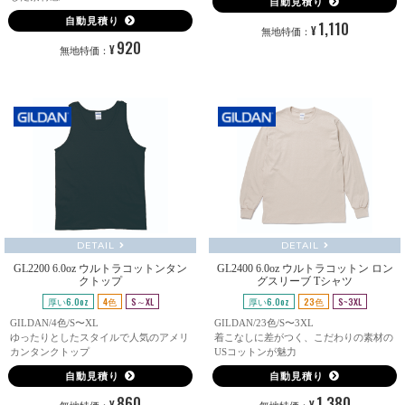
自動見積り
自動見積り
1,110
¥
無地特価：
920
¥
無地特価：
DETAIL
DETAIL
GL2200 6.0oz ウルトラコットンタン
GL2400 6.0oz ウルトラコットン ロン
クトップ
グスリーブ Tシャツ
厚い6.0oz
4色
S～XL
厚い6.0oz
23色
S~3XL
GILDAN/4色/S〜XL
GILDAN/23色/S〜3XL
ゆったりとしたスタイルで人気のアメリ
着こなしに差がつく、こだわりの素材の
カンタンクトップ
USコットンが魅力
自動見積り
自動見積り
860
1,380
¥
¥