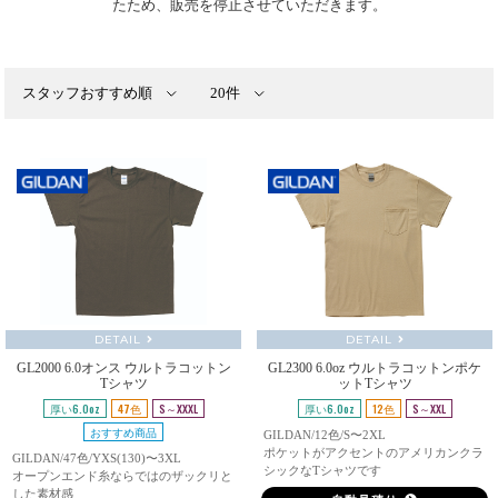
たため、販売を停止させていただきます。
DETAIL
DETAIL
GL2000 6.0オンス ウルトラコットン
GL2300 6.0oz ウルトラコットンポケ
Tシャツ
ットTシャツ
厚い6.0oz
47色
S～XXXL
厚い6.0oz
12色
S～XXL
おすすめ商品
GILDAN/12色/S〜2XL
ポケットがアクセントのアメリカンクラ
GILDAN/47色/YXS(130)〜3XL
シックなTシャツです
オープンエンド糸ならではのザックリと
した素材感