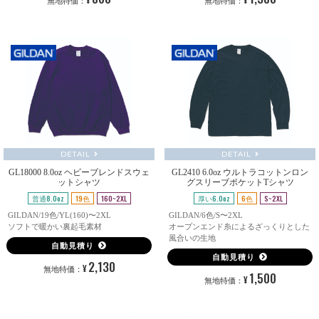
無地特価：
無地特価：
DETAIL
DETAIL
GL18000 8.0oz ヘビーブレンドスウェ
GL2410 6.0oz ウルトラコットンロン
ットシャツ
グスリーブポケットTシャツ
普通8.0oz
19色
160~2XL
厚い6.0oz
6色
S~2XL
GILDAN/19色/YL(160)〜2XL
GILDAN/6色/S〜2XL
ソフトで暖かい裏起毛素材
オープンエンド糸によるざっくりとした
風合いの生地
自動見積り
自動見積り
2,130
¥
無地特価：
1,500
¥
無地特価：