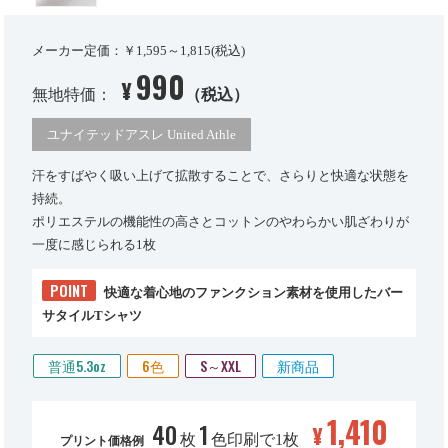
メーカー定価：￥1,595～1,815(税込)
990
¥
無地特価：
（税込）
ユナイテッドアスレ United Athle
汗をすばやく吸い上げて拡散することで、さらりと快適な状態を
持続。
ポリエステルの機能性の高さとコットンのやわらかい肌ざわりが
一度に感じられる1枚
POINT
快適な着心地のファンクション素材を使用したバー
サタイルTシャツ
普通5.3oz
6色
S～XXL
新商品
1,410
40
1
¥
枚
色印刷で1枚
プリント価格例