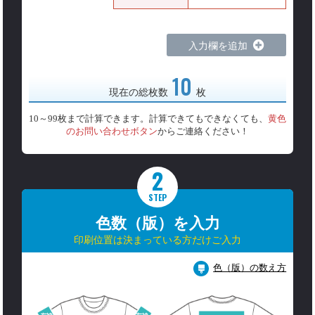
入力欄を追加
10
現在の総枚数
枚
10～99枚まで計算できます。計算できてもできなくても、
黄色
のお問い合わせボタン
からご連絡ください！
2
STEP
色数（版）を入力
印刷位置は決まっている方だけご入力
色（版）の数え方