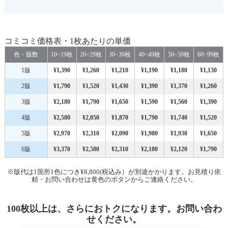
コミコミ価格表・1枚あたりの単価
色・版数
10~19枚
20~29枚
30~39枚
40~49枚
50~59枚
60~99枚
1版
¥1,390
¥1,260
¥1,210
¥1,190
¥1,180
¥1,130
2版
¥1,790
¥1,520
¥1,430
¥1,390
¥1,370
¥1,260
3版
¥2,180
¥1,790
¥1,650
¥1,590
¥1,560
¥1,390
4版
¥2,580
¥2,050
¥1,870
¥1,790
¥1,740
¥1,520
5版
¥2,970
¥2,310
¥2,090
¥1,980
¥1,930
¥1,650
6版
¥3,370
¥2,580
¥2,310
¥2,180
¥2,120
¥1,790
※版代は1箇所1色につき¥8,800(税込み）が別途かかります。お見積り依
頼・お問い合わせは黄色のボタンからご連絡ください。
100枚以上は、さらにおトクになります。お問い合わ
せください。