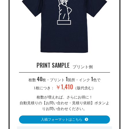
PRINT SAMPLE
プリント例
40
1
1
枚数
枚・プリント
箇所・インク
色で
￥1,410
1枚につき：
（版代含む）
枚数が増えれば、さらにお得に！
自動見積りの【お問い合わせ・見積り依頼】ボタンよ
りお問い合わせください。
入稿フォーマットはこちら