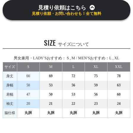
見積り依頼はこちら
見積り依頼・お問い合わせも！全て無料
SIZE
サイズについて
男女兼用・LADY’Sおすすめ： S , M / MEN’Sおすすめ：L , XL
サイズ
S
M
L
XL
XXL
身丈
66
69
72
75
78
身幅
50
53
56
59
63
肩幅
47
50
53
56
60
袖丈
20
21
22
23
24
脇仕様
丸胴
丸胴
丸胴
丸胴
丸胴