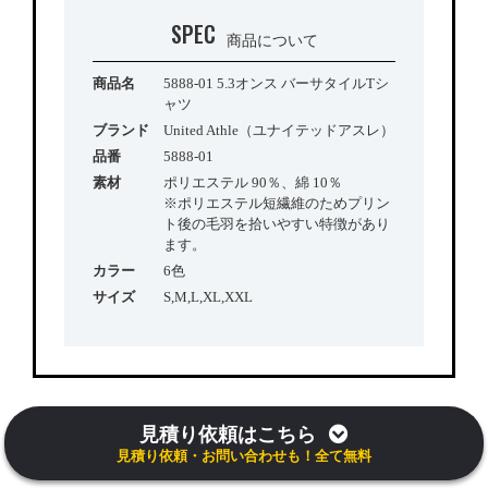
SPEC
商品について
商品名
5888-01 5.3オンス バーサタイルTシ
ャツ
ブランド
United Athle（ユナイテッドアスレ）
品番
5888-01
素材
ポリエステル 90％、綿 10％
※ポリエステル短繊維のためプリン
ト後の毛羽を拾いやすい特徴があり
ます。
カラー
6色
サイズ
S,M,L,XL,XXL
見積り依頼はこちら
見積り依頼・お問い合わせも！全て無料