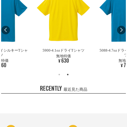
zドライシルキーTシャ
5900-4.1ozドライTシャツ
5088-4.7oz
ツ
無地特価
630
¥
地特価
無地
760
7
¥
RECENTLY
最近見た商品