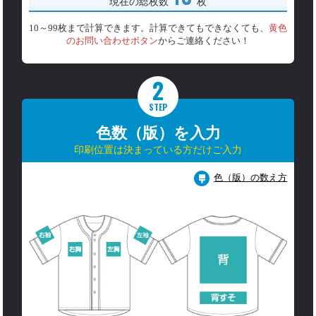
現在の総枚数
枚
10～99枚まで計算できます。計算できてもできなくても、
黄色
のお問い合わせボタン
からご連絡ください！
2
STEP
色数（版）を入力
印刷位置は決まっている方だけご入力
色（版）の数え方