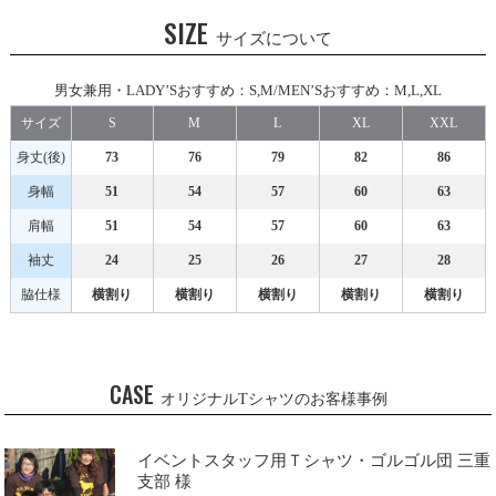
SIZE
サイズについて
男女兼用・LADY’Sおすすめ：S,M/MEN’Sおすすめ：M,L,XL
サイズ
S
M
L
XL
XXL
身丈(後)
73
76
79
82
86
身幅
51
54
57
60
63
肩幅
51
54
57
60
63
袖丈
24
25
26
27
28
脇仕様
横割り
横割り
横割り
横割り
横割り
CASE
オリジナルTシャツのお客様事例
イベントスタッフ用Ｔシャツ・ゴルゴル団 三重
支部 様