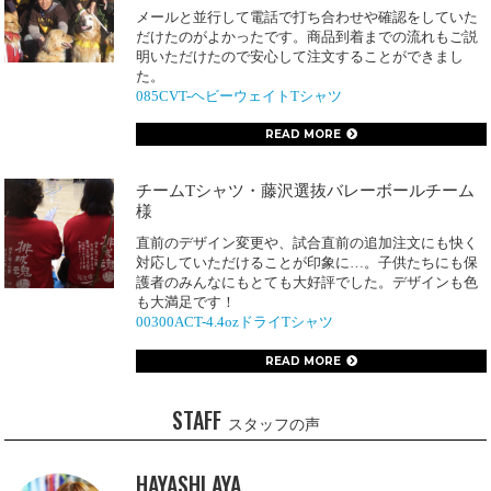
メールと並行して電話で打ち合わせや確認をしていた
だけたのがよかったです。商品到着までの流れもご説
明いただけたので安心して注文することができまし
た。
085CVT-ヘビーウェイトTシャツ
READ MORE
チームTシャツ・藤沢選抜バレーボールチーム
様
直前のデザイン変更や、試合直前の追加注文にも快く
対応していただけることが印象に…。子供たちにも保
護者のみんなにもとても大好評でした。デザインも色
も大満足です！
00300ACT-4.4ozドライTシャツ
READ MORE
STAFF
スタッフの声
HAYASHI AYA