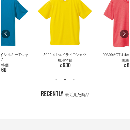
zドライシルキーTシャ
5900-4.1ozドライTシャツ
00300ACT-4
ツ
無地特価
無地
630
6
¥
¥
地特価
760
RECENTLY
最近見た商品