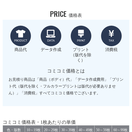
PRICE
価格表
PRODUCT
DATA
PRINT
TAX
商品代
データ作成
プリント
消費税
（版代を除
く）
コミコミ価格とは
お見積り商品は「商品（ボディ）代」「データ作成費用」「プリン
ト代（版代を除く・フルカラープリントは版代が必要ありませ
ん）」「消費税」すべてコミコミ価格でございます。
コミコミ価格表・1枚あたりの単価
色・版数
10～19枚
20～29枚
30～39枚
40～49枚
50～59枚
60～99枚