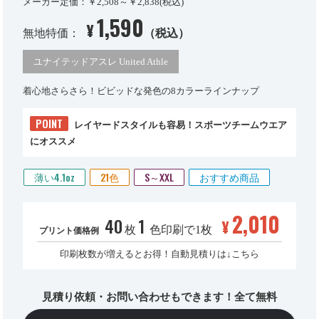
メーカー定価：￥2,508～￥2,838(税込)
1,590
¥
無地特価：
（税込）
ユナイテッドアスレ United Athle
着心地さらさら！ビビッドな発色の8カラーラインナップ
POINT
レイヤードスタイルも容易！スポーツチームウエア
にオススメ
薄い4.1oz
21色
S～XXL
おすすめ商品
2,010
40
1
¥
枚
色印刷で1枚
プリント価格例
印刷枚数が増えるとお得！自動見積りは↓こちら
見積り依頼・お問い合わせもできます！全て無料