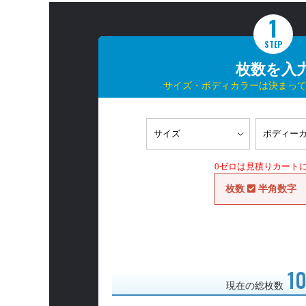
1
STEP
枚数を入
サイズ・ボディカラーは決まっ
0ゼロは見積りカート
枚数
半角数字
1
現在の総枚数