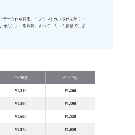
「データ作成費用」「プリント代（版代を除く・
ません）」「消費税」すべてコミコミ価格でござ
50~59枚
60~99枚
¥1,310
¥1,260
¥1,500
¥1,390
¥1,690
¥1,520
¥1,870
¥1,650