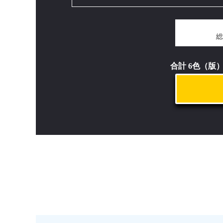
総
合計 6色（版