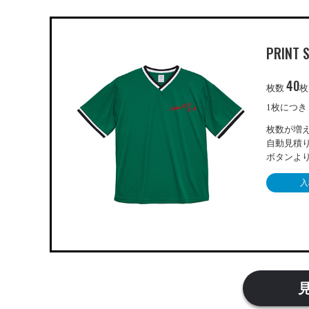
PRINT 
40
枚数
枚
1枚につ
枚数が増
自動見積
ボタンよ
入