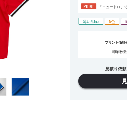
POINT
「ニュートロ」
薄い4.1oz
5色
プリント価格
印刷枚数
見積り依頼