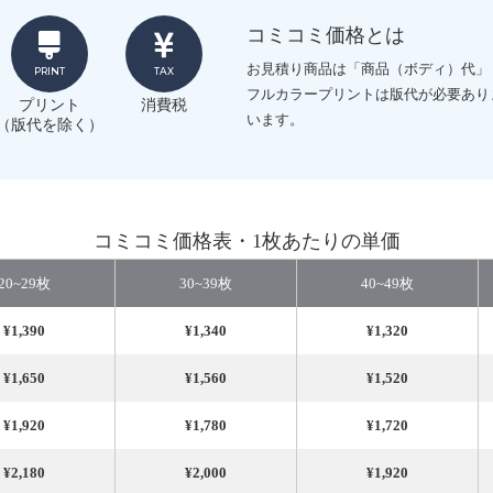
コミコミ価格とは
お見積り商品は「商品（ボディ）代」
PRINT
TAX
フルカラープリントは版代が必要あり
プリント
消費税
います。
（版代を除く）
コミコミ価格表・1枚あたりの単価
20~29枚
30~39枚
40~49枚
¥1,390
¥1,340
¥1,320
¥1,650
¥1,560
¥1,520
¥1,920
¥1,780
¥1,720
¥2,180
¥2,000
¥1,920