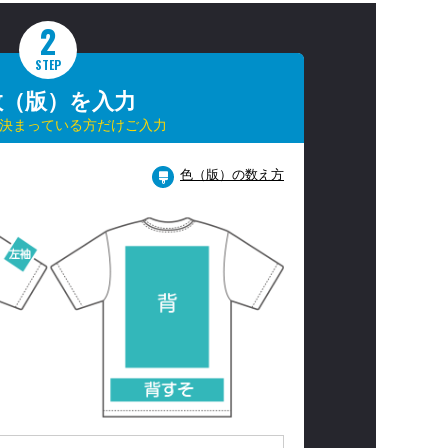
2
STEP
数（版）を入力
決まっている方だけご入力
色（版）の数え方