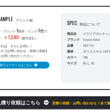
SAMPLE
プリント例
SPEC
商品について
1
1色
・プリント
箇所・インク
で
商品名
ドライアスレチック
￥1,540
き：
（版代含む）
ブランド
United Athle
品番
5927-01
えれば、さらにお得に！
りの【お問い合わせ・見積り依頼】
素材
ポリエステル 10
りお問い合わせください。
カラー
5色
サイズ
M, L, XL
稿フォーマットはこちら
見積り依頼はこちら
見積り依頼・お問い合わせも！全て