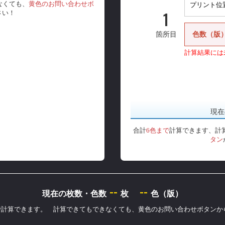
なくても、
黄色のお問い合わせボ
1
さい！
色数（版
箇所目
計算結果には
現在
合計
6色まで
計算できます、計
タン
--
--
現在の枚数・色数
枚
色（版）
まで計算できます。 計算できてもできなくても、黄色のお問い合わせボタン