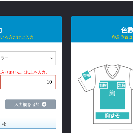
力
色
ている方だけご入力
印刷位置は
に入りません。1以上を入力。
入力欄を追加
0
枚