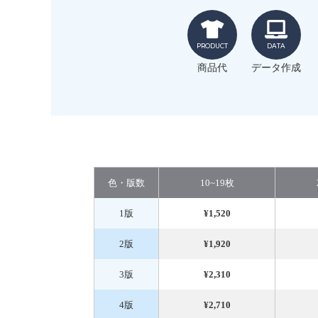
PRODUCT
DATA
商品代
データ作成
色・版数
10~19枚
1版
¥1,520
2版
¥1,920
3版
¥2,310
4版
¥2,710