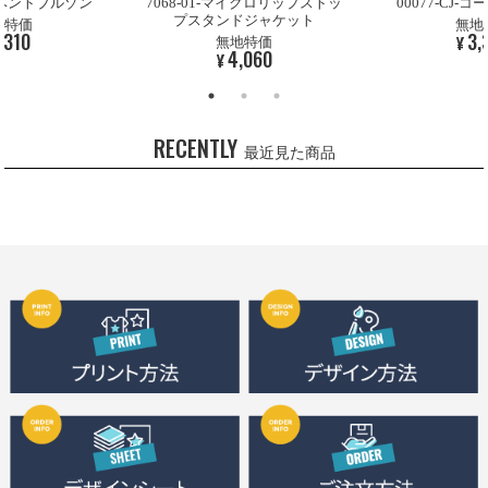
-イベントブルゾン
7068-01-マイクロリップストッ
00077-CJ
プスタンドジャケット
地特価
無地
,310
3,
¥
無地特価
4,060
¥
RECENTLY
最近見た商品