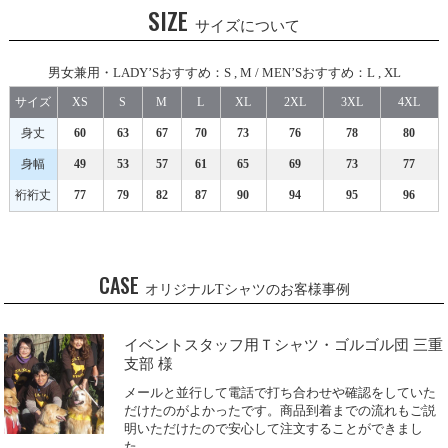
SIZE
サイズについて
男女兼用・LADY’Sおすすめ：S , M / MEN’Sおすすめ：L , XL
サイズ
XS
S
M
L
XL
2XL
3XL
4XL
身丈
60
63
67
70
73
76
78
80
身幅
49
53
57
61
65
69
73
77
裄裄丈
77
79
82
87
90
94
95
96
CASE
オリジナルTシャツのお客様事例
イベントスタッフ用Ｔシャツ・ゴルゴル団 三重
支部 様
メールと並行して電話で打ち合わせや確認をしていた
だけたのがよかったです。商品到着までの流れもご説
明いただけたので安心して注文することができまし
た。