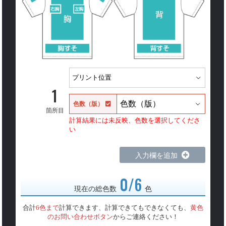
1
色数（版）
箇所目
計算結果には未反映、色数を選択してくださ
い
入力欄を追加
0/6
現在の総色数
色
合計
6色まで
計算できます、計算できてもできなくても、
黄色
のお問い合わせボタン
からご連絡ください！