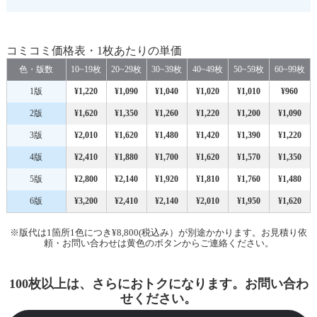
コミコミ価格表・1枚あたりの単価
色・版数
10~19枚
20~29枚
30~39枚
40~49枚
50~59枚
60~99枚
1版
¥1,220
¥1,090
¥1,040
¥1,020
¥1,010
¥960
2版
¥1,620
¥1,350
¥1,260
¥1,220
¥1,200
¥1,090
3版
¥2,010
¥1,620
¥1,480
¥1,420
¥1,390
¥1,220
4版
¥2,410
¥1,880
¥1,700
¥1,620
¥1,570
¥1,350
5版
¥2,800
¥2,140
¥1,920
¥1,810
¥1,760
¥1,480
6版
¥3,200
¥2,410
¥2,140
¥2,010
¥1,950
¥1,620
※版代は1箇所1色につき¥8,800(税込み）が別途かかります。お見積り依
頼・お問い合わせは黄色のボタンからご連絡ください。
100枚以上は、さらにおトクになります。お問い合わ
せください。