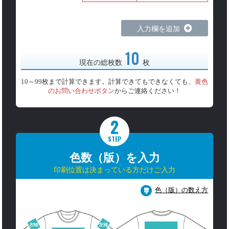
入力欄を追加
10
現在の総枚数
枚
10～99枚まで計算できます。計算できてもできなくても、
黄色
のお問い合わせボタン
からご連絡ください！
2
STEP
色数（版）を入力
印刷位置は決まっている方だけご入力
色（版）の数え方