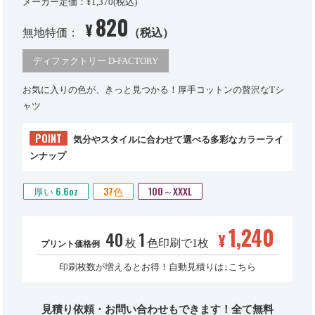
メーカー定価：¥1,370(税込)
820
¥
無地特価：
（税込）
ディファクトリー D-FACTORY
お気に入りの色が、きっと見つかる！厚手コットンの贅沢なTシ
ャツ
POINT
気分やスタイルに合わせて選べる多彩なカラーライ
ンナップ
厚い 6.6oz
37色
100～XXXL
1,240
40
1
¥
枚
色印刷で1枚
プリント価格例
印刷枚数が増えるとお得！自動見積りは↓こちら
見積り依頼・お問い合わせもできます！全て無料