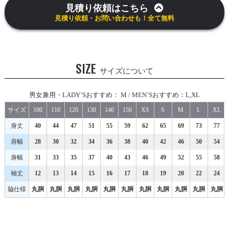
見積り依頼はこちら
見積り依頼・お問い合わせも！全て無料
SIZE
サイズについて
男女兼用・LADY’Sおすすめ： M / MEN’Sおすすめ：L,XL
サイズ
100
110
120
130
140
150
XS
S
M
L
XL
身丈
40
44
47
51
55
59
62
65
69
73
77
肩幅
28
30
32
34
36
38
40
42
46
50
54
身幅
31
33
35
37
40
43
46
49
52
55
58
袖丈
12
13
14
15
16
17
18
19
20
22
24
脇仕様
丸胴
丸胴
丸胴
丸胴
丸胴
丸胴
丸胴
丸胴
丸胴
丸胴
丸胴