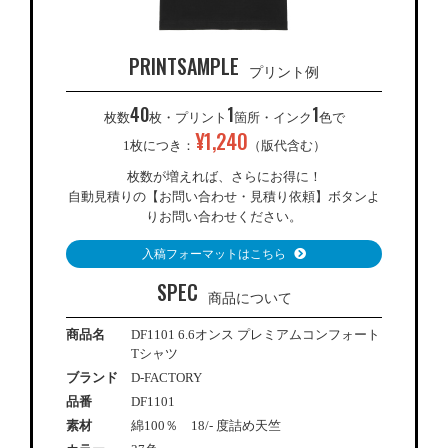
PRINTSAMPLE
プリント例
40
1
1
枚数
枚・プリント
箇所・インク
色で
¥
1,240
1枚につき：
（版代含む）
枚数が増えれば、さらにお得に！
自動見積りの【お問い合わせ・見積り依頼】ボタンよ
りお問い合わせください。
入稿フォーマットはこちら
SPEC
商品について
商品名
DF1101 6.6オンス プレミアムコンフォート
Tシャツ
ブランド
D-FACTORY
品番
DF1101
素材
綿100％ 18/- 度詰め天竺