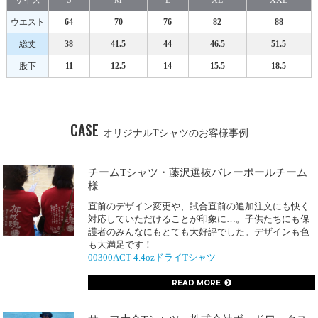
ウエスト
64
70
76
82
88
総丈
38
41.5
44
46.5
51.5
股下
11
12.5
14
15.5
18.5
CASE
オリジナルTシャツのお客様事例
チームTシャツ・藤沢選抜バレーボールチーム
様
直前のデザイン変更や、試合直前の追加注文にも快く
対応していただけることが印象に…。子供たちにも保
護者のみんなにもとても大好評でした。デザインも色
も大満足です！
00300ACT-4.4ozドライTシャツ
READ MORE