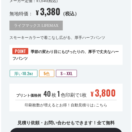
メーカー定価：¥5,640(税込)
3,380
¥
無地特価：
（税込）
ライフマックス LIFEMAX
スモーキーカラーで着こなし広がる、厚手ハーフパンツ
POINT
季節の変わり目にもぴったりの、厚手で丈夫なハー
フパンツ
厚い10.2oz
5色
S～XXL
3,800
40
1
¥
枚
色印刷で1枚
プリント価格例
印刷枚数が増えるとお得！自動見積りは↓こちら
見積り依頼・お問い合わせもできます！全て無料