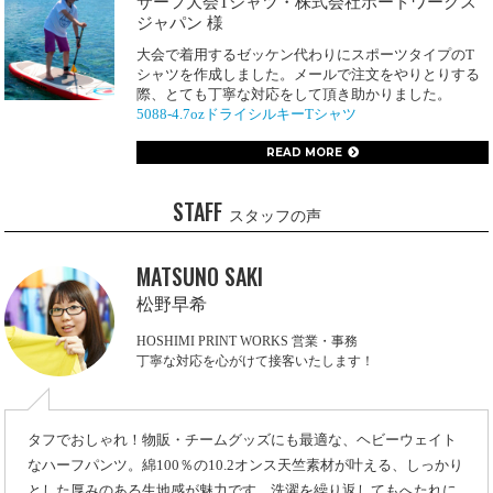
サーフ大会Tシャツ・株式会社ボードワークス
ジャパン 様
大会で着用するゼッケン代わりにスポーツタイプのT
シャツを作成しました。メールで注文をやりとりする
際、とても丁寧な対応をして頂き助かりました。
5088-4.7ozドライシルキーTシャツ
READ MORE
STAFF
スタッフの声
MATSUNO SAKI
松野早希
HOSHIMI PRINT WORKS 営業・事務
丁寧な対応を心がけて接客いたします！
タフでおしゃれ！物販・チームグッズにも最適な、ヘビーウェイト
なハーフパンツ。綿100％の10.2オンス天竺素材が叶える、しっかり
とした厚みのある生地感が魅力です。洗濯を繰り返してもへたれに