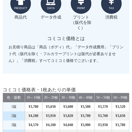
PRODUCT
DATA
PRINT
TAX
商品代
データ作成
プリント
消費税
（版代を除
く）
コミコミ価格とは
お見積り商品は「商品（ボディ）代」「データ作成費用」「プリン
ト代（版代を除く・フルカラープリントは版代が必要ありませ
ん）」「消費税」すべてコミコミ価格でございます。
コミコミ価格表・1枚あたりの単価
色・版数
10～19枚
20～29枚
30～39枚
40～49枚
50～59枚
60～99枚
1版
¥3,780
¥3,650
¥3,600
¥3,580
¥3,570
¥3,520
2版
¥4,180
¥3,910
¥3,820
¥3,780
¥3,760
¥3,650
3版
¥4,570
¥4,180
¥4,040
¥3,980
¥3,950
¥3,780