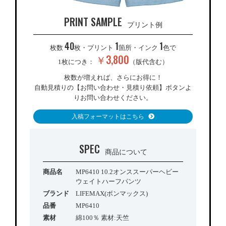
PRINT SAMPLE
プリント例
40
1
1
枚数
枚・プリント
箇所・インク
色で
￥3,800
1枚につき：
（版代含む）
枚数が増えれば、さらにお得に！
自動見積りの【お問い合わせ・見積り依頼】ボタンよ
りお問い合わせください。
入稿フォーマットはこちら
SPEC
商品について
商品名
MP6410 10.2オンススーパーヘビー
ウェイトハーフパンツ
ブランド
LIFEMAX(ボンマックス)
品番
MP6410
素材
綿100％ 素材:天竺