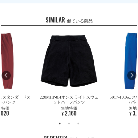
SIMILAR
似ている商品
9.7oz スタンダードス
220MHP-8.4オンス ライトスウェ
5017-10.0o
トパンツ
ットハーフパンツ
（パ
地特価
無地特価
無地
,020
2,160
3,
¥
¥