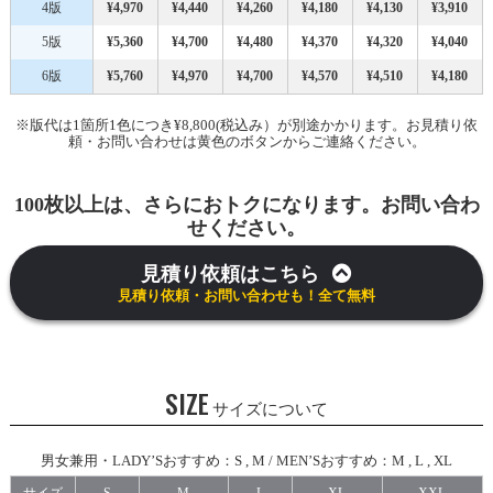
4版
¥4,970
¥4,440
¥4,260
¥4,180
¥4,130
¥3,910
5版
¥5,360
¥4,700
¥4,480
¥4,370
¥4,320
¥4,040
6版
¥5,760
¥4,970
¥4,700
¥4,570
¥4,510
¥4,180
※版代は1箇所1色につき¥8,800(税込み）が別途かかります。お見積り依
頼・お問い合わせは黄色のボタンからご連絡ください。
100枚以上は、さらにおトクになります。お問い合わ
せください。
見積り依頼はこちら
見積り依頼・お問い合わせも！全て無料
SIZE
サイズについて
男女兼用・LADY’Sおすすめ：S , M / MEN’Sおすすめ：M , L , XL
サイズ
S
M
L
XL
XXL