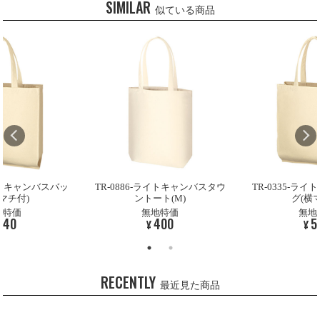
SIMILAR
似ている商品
ライトキャンバスタウ
TR-0335-ライトキャンバスバッ
TR-0886-ラ
ト(M)
グ(横マチ付)
ントー
地特価
無地特価
無地
400
540
4
¥
¥
RECENTLY
最近見た商品