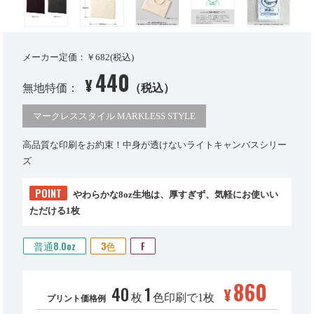
メーカー定価：￥682(税込)
440
¥
無地特価：
（税込）
マークレススタイル MARKLESS STYLE
高品質な印刷をお約束！中身が透けないライトキャンバスシリー
ズ
POINT
やわらかな8oz生地は、厚すぎず、気軽にお使いい
ただける1枚
普通8.0oz
3色
F
860
40
1
¥
枚
色印刷で1枚
プリント価格例