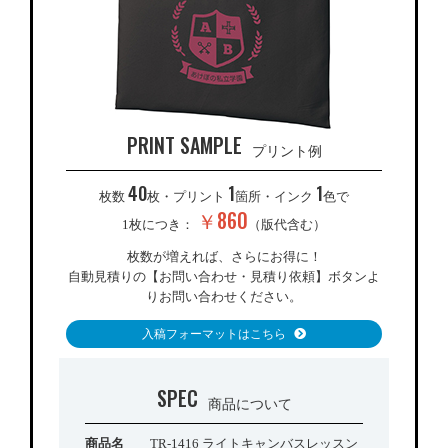
PRINT SAMPLE
プリント例
40
1
1
枚数
枚・プリント
箇所・インク
色で
￥860
1枚につき：
（版代含む）
枚数が増えれば、さらにお得に！
自動見積りの【お問い合わせ・見積り依頼】ボタンよ
りお問い合わせください。
入稿フォーマットはこちら
SPEC
商品について
商品名
TR-1416 ライトキャンバスレッスン