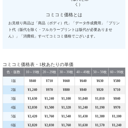
く）
コミコミ価格とは
お見積り商品は「商品（ボディ）代」「データ作成費用」「プリン
ト代（版代を除く・フルカラープリントは版代が必要ありませ
ん）」「消費税」すべてコミコミ価格でございます。
コミコミ価格表・1枚あたりの単価
色・版数
10～19枚
20～29枚
30～39枚
40～49枚
50～59枚
60～99枚
1版
¥840
¥710
¥660
¥640
¥630
¥580
2版
¥1,240
¥970
¥880
¥840
¥820
¥710
3版
¥1,630
¥1,240
¥1,100
¥1,040
¥1,010
¥840
4版
¥2,030
¥1,500
¥1,320
¥1,240
¥1,190
¥970
5版
¥2,420
¥1,760
¥1,540
¥1,430
¥1,380
¥1,100
6版
¥2,820
¥2,030
¥1,760
¥1,630
¥1,570
¥1,240