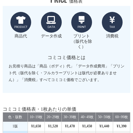
価格表
PRODUCT
DATA
PRINT
TAX
商品代
データ作成
プリント
消費税
（版代を除
く）
コミコミ価格とは
お見積り商品は「商品（ボディ）代」「データ作成費用」「プリン
ト代（版代を除く・フルカラープリントは版代が必要ありませ
ん）」「消費税」すべてコミコミ価格でございます。
コミコミ価格表・1枚あたりの単価
色・版数
10~19枚
20~29枚
30~39枚
40~49枚
50~59枚
60~99枚
1版
¥1,650
¥1,520
¥1,470
¥1,450
¥1,440
¥1,390