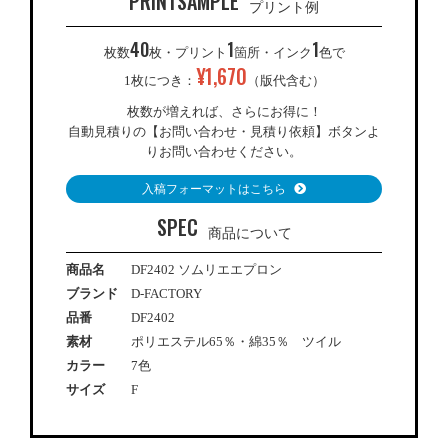
PRINTSAMPLE
プリント例
40
1
1
枚数
枚・プリント
箇所・インク
色で
¥
1,670
1枚につき：
（版代含む）
枚数が増えれば、さらにお得に！
自動見積りの【お問い合わせ・見積り依頼】ボタンよ
りお問い合わせください。
入稿フォーマットはこちら
SPEC
商品について
商品名
DF2402 ソムリエエプロン
ブランド
D-FACTORY
品番
DF2402
素材
ポリエステル65％・綿35％ ツイル
カラー
7色
サイズ
F