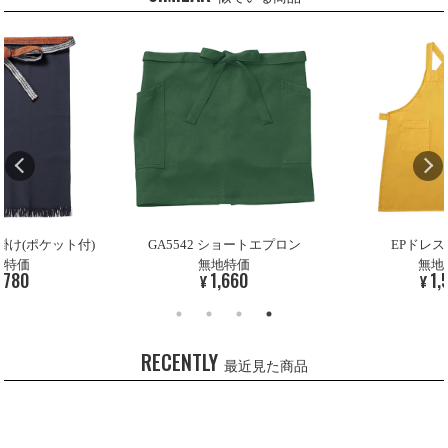
前掛け(ポケット付)
GA5542 ショートエプロン
EPドレ
地特価
無地特価
無地
,780
1,660
1,
¥
¥
RECENTLY
最近見た商品