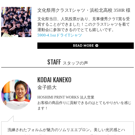
文化祭用クラスTシャツ・浜松北高校 35HR 様
文化祭当日、人気投票があり、見事優秀クラT賞を受
賞することができました！このクラスTシャツを着て
運動会に参加できるのでとても嬉しいです。
5900-4.1ozドライTシャツ
READ MORE
STAFF
スタッフの声
KODAI KANEKO
金子皓大
HOSHIMI PRINT WORKS 法人営業
お客様の商品作りに貢献できるのはとてもやりがいを感じ
ます！
洗練されたフォルムが魅力のソムリエエプロン。美しい光沢感とハ