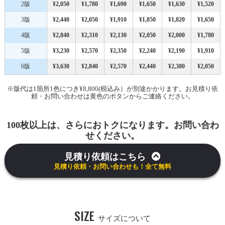
2版
¥2,050
¥1,780
¥1,690
¥1,650
¥1,630
¥1,520
3版
¥2,440
¥2,050
¥1,910
¥1,850
¥1,820
¥1,650
4版
¥2,840
¥2,310
¥2,130
¥2,050
¥2,000
¥1,780
5版
¥3,230
¥2,570
¥2,350
¥2,240
¥2,190
¥1,910
6版
¥3,630
¥2,840
¥2,570
¥2,440
¥2,380
¥2,050
※版代は1箇所1色につき¥8,800(税込み）が別途かかります。お見積り依
頼・お問い合わせは黄色のボタンからご連絡ください。
100枚以上は、さらにおトクになります。お問い合わ
せください。
見積り依頼はこちら
見積り依頼・お問い合わせも！全て無料
SIZE
サイズについて