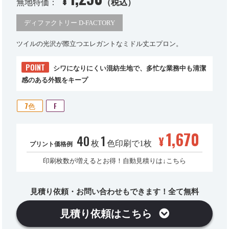
¥
無地特価：
（税込）
ディファクトリー D-FACTORY
ツイルの光沢が際立つエレガントなミドル丈エプロン。
POINT
シワになりにくい混紡生地で、多忙な業務中も清潔
感のある外観をキープ
7色
F
1,670
40
1
¥
枚
色印刷で1枚
プリント価格例
印刷枚数が増えるとお得！自動見積りは↓こちら
見積り依頼・お問い合わせもできます！全て無料
見積り依頼はこちら